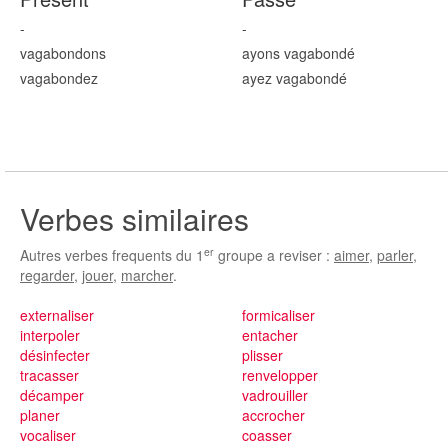
-
-
vagabond
ons
ayons vagabond
é
vagabond
ez
ayez vagabond
é
Verbes similaires
er
Autres verbes frequents du 1
groupe a reviser :
aimer
,
parler
,
regarder
,
jouer
,
marcher
.
externaliser
formicaliser
interpoler
entacher
désinfecter
plisser
tracasser
renvelopper
décamper
vadrouiller
planer
accrocher
vocaliser
coasser