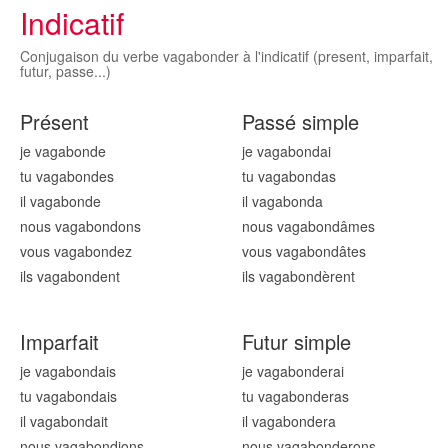
Indicatif
Conjugaison du verbe vagabonder à l'indicatif (present, imparfait,
futur, passe...)
Présent
Passé simple
je vagabond
e
je vagabond
ai
tu vagabond
es
tu vagabond
as
il vagabond
e
il vagabond
a
nous vagabond
ons
nous vagabond
âmes
vous vagabond
ez
vous vagabond
âtes
ils vagabond
ent
ils vagabond
èrent
Imparfait
Futur simple
je vagabond
ais
je vagabond
erai
tu vagabond
ais
tu vagabond
eras
il vagabond
ait
il vagabond
era
nous vagabond
ions
nous vagabond
erons