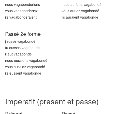
nous vagabond
erions
nous aurions vagabond
é
vous vagabond
eriez
vous auriez vagabond
é
ils vagabond
eraient
ils auraient vagabond
é
Passé 2e forme
j'eusse vagabond
é
tu eusses vagabond
é
il eût vagabond
é
nous eussions vagabond
é
vous eussiez vagabond
é
ils eussent vagabond
é
Imperatif (present et passe)
Présent
Passé