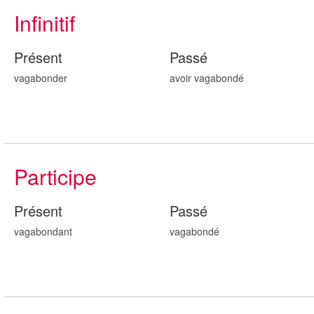
Infinitif
Présent
Passé
vagabonder
avoir vagabond
é
Participe
Présent
Passé
vagabond
ant
vagabond
é