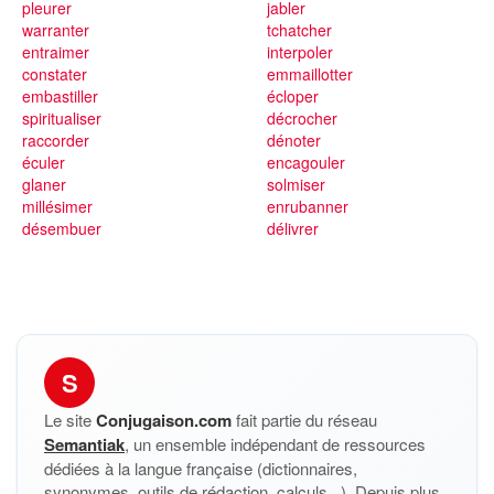
pleurer
jabler
warranter
tchatcher
entraimer
interpoler
constater
emmaillotter
embastiller
écloper
spiritualiser
décrocher
raccorder
dénoter
éculer
encagouler
glaner
solmiser
millésimer
enrubanner
désembuer
délivrer
S
Le site
Conjugaison.com
fait partie du réseau
Semantiak
, un ensemble indépendant de ressources
dédiées à la langue française (dictionnaires,
synonymes, outils de rédaction, calculs...). Depuis plus