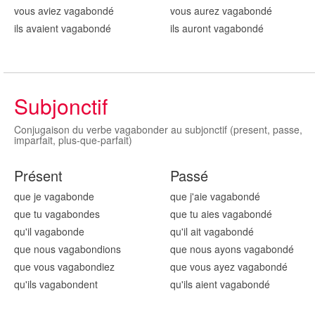
vous aviez vagabond
é
vous aurez vagabond
é
ils avaient vagabond
é
ils auront vagabond
é
Subjonctif
Conjugaison du verbe vagabonder au subjonctif (present, passe,
imparfait, plus-que-parfait)
Présent
Passé
que je vagabond
e
que j'aie vagabond
é
que tu vagabond
es
que tu aies vagabond
é
qu'il vagabond
e
qu'il ait vagabond
é
que nous vagabond
ions
que nous ayons vagabond
é
que vous vagabond
iez
que vous ayez vagabond
é
qu'ils vagabond
ent
qu'ils aient vagabond
é