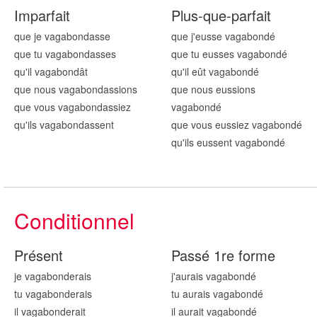
Imparfait
Plus-que-parfait
que je vagabond
asse
que j'eusse vagabond
é
que tu vagabond
asses
que tu eusses vagabond
é
qu'il vagabond
ât
qu'il eût vagabond
é
que nous vagabond
assions
que nous eussions
que vous vagabond
assiez
vagabond
é
qu'ils vagabond
assent
que vous eussiez vagabond
é
qu'ils eussent vagabond
é
Conditionnel
Présent
Passé 1re forme
je vagabond
erais
j'aurais vagabond
é
tu vagabond
erais
tu aurais vagabond
é
il vagabond
erait
il aurait vagabond
é