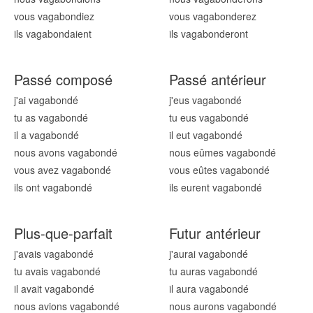
vous vagabond
iez
vous vagabond
erez
ils vagabond
aient
ils vagabond
eront
Passé composé
Passé antérieur
j'ai vagabond
é
j'eus vagabond
é
tu as vagabond
é
tu eus vagabond
é
il a vagabond
é
il eut vagabond
é
nous avons vagabond
é
nous eûmes vagabond
é
vous avez vagabond
é
vous eûtes vagabond
é
ils ont vagabond
é
ils eurent vagabond
é
Plus-que-parfait
Futur antérieur
j'avais vagabond
é
j'aurai vagabond
é
tu avais vagabond
é
tu auras vagabond
é
il avait vagabond
é
il aura vagabond
é
nous avions vagabond
é
nous aurons vagabond
é