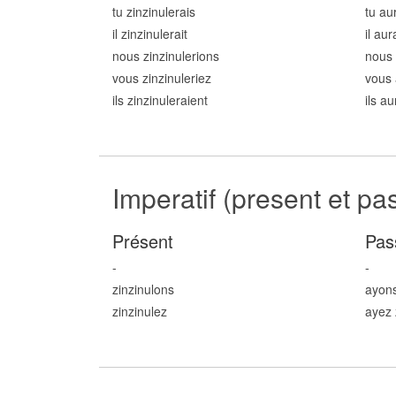
tu zinzinul
erais
tu au
il zinzinul
erait
il aur
nous zinzinul
erions
nous 
vous zinzinul
eriez
vous 
ils zinzinul
eraient
ils au
Imperatif (present et pa
Présent
Pas
-
-
zinzinul
ons
ayons
zinzinul
ez
ayez 