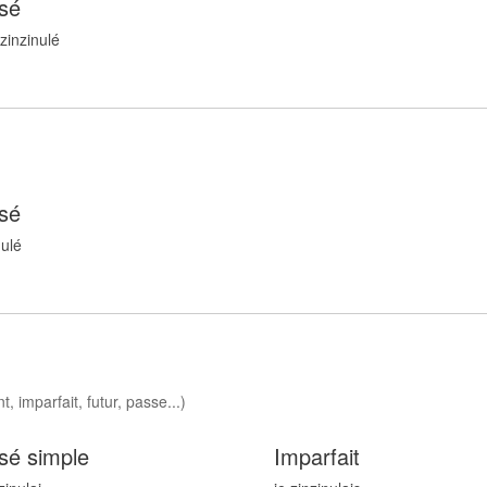
sé
 zinzinul
é
sé
nul
é
, imparfait, futur, passe...)
sé simple
Imparfait