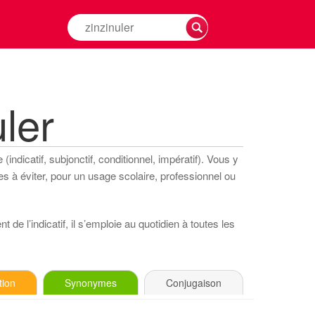
Rechercher
la
conjugaison
d'un
verbe
ler
indicatif, subjonctif, conditionnel, impératif). Vous y
s à éviter, pour un usage scolaire, professionnel ou
 de l’indicatif, il s’emploie au quotidien à toutes les
tion
Synonymes
Conjugaison