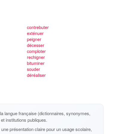
contrebuter
exténuer
peigner
décesser
comploter
rechigner
bituminer
souder
déréaliser
a langue française (dictionnaires, synonymes,
et institutions publiques.
une présentation claire pour un usage scolaire,