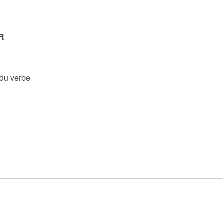
R
 du verbe