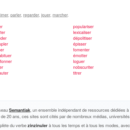
imer
,
parler
,
regarder
,
jouer
,
marcher
.
er
populariser
ter
lexicaliser
uder
dépolitiser
upler
épisser
ser
fomenter
bituer
émotter
fonner
loguer
er
nobscuriter
auter
titrer
éseau
Semantiak
, un ensemble indépendant de ressources dédiées à l
us de 20 ans, ces sites sont cités par de nombreux médias, universités 
plète du verbe
zinzinuler
à tous les temps et à tous les modes, avec 