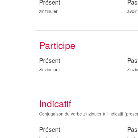
Présent
Pas
zinzinuler
avoir
Participe
Présent
Pas
zinzinul
ant
zinzi
Indicatif
Conjugaison du verbe zinzinuler à l'indicatif (present
Présent
Pas