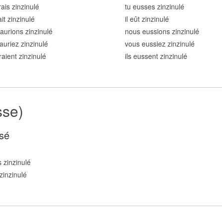
rais zinzinul
é
tu eusses zinzinul
é
ait zinzinul
é
il eût zinzinul
é
aurions zinzinul
é
nous eussions zinzinul
é
auriez zinzinul
é
vous eussiez zinzinul
é
raient zinzinul
é
ils eussent zinzinul
é
sse)
sé
 zinzinul
é
zinzinul
é