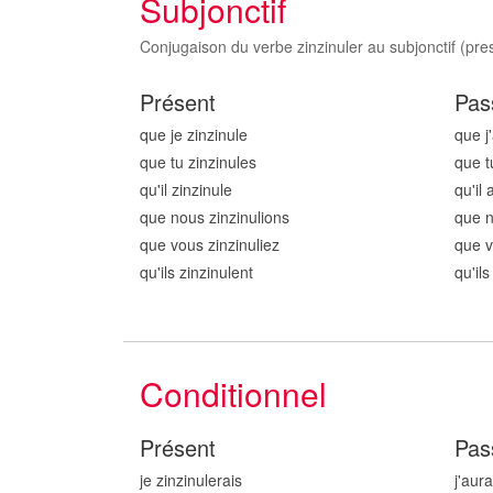
Subjonctif
Conjugaison du verbe zinzinuler au subjonctif (pres
Présent
Pas
que je zinzinul
e
que j'
que tu zinzinul
es
que t
qu'il zinzinul
e
qu'il 
que nous zinzinul
ions
que n
que vous zinzinul
iez
que v
qu'ils zinzinul
ent
qu'ils
Conditionnel
Présent
Pas
je zinzinul
erais
j'aura