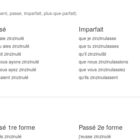
ent, passe, imparfait, plus-que-parfait)
sé
Imparfait
aie zinzinul
é
que je zinzinul
asse
u aies zinzinul
é
que tu zinzinul
asses
ait zinzinul
é
qu'il zinzinul
ât
ous ayons zinzinul
é
que nous zinzinul
assions
ous ayez zinzinul
é
que vous zinzinul
assiez
 aient zinzinul
é
qu'ils zinzinul
assent
sé 1re forme
Passé 2e forme
is zinzinul
é
j'eusse zinzinul
é