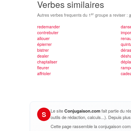
Verbes similaires
er
Autres verbes frequents du 1
groupe a reviser :
a
redemander
dans
contrebuter
impor
allouer
rena
épierrer
quint
bistrer
déra
dealer
désha
chaptaliser
dépla
fleurer
ramp
affrioler
cade
Le site
Conjugaison.com
fait partie du r
S
outils de rédaction, calculs...). Depuis pl
Cette page rassemble la conjugaison com