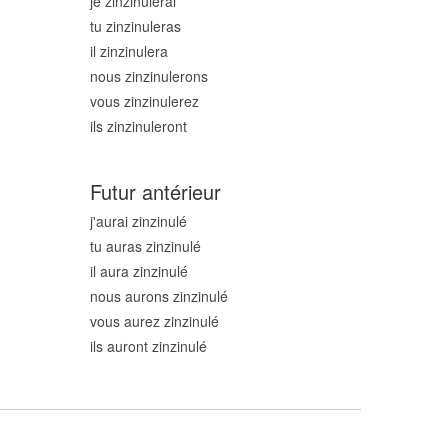
je zinzinul
erai
tu zinzinul
eras
il zinzinul
era
nous zinzinul
erons
vous zinzinul
erez
ils zinzinul
eront
Futur antérieur
j'aurai zinzinul
é
tu auras zinzinul
é
il aura zinzinul
é
nous aurons zinzinul
é
vous aurez zinzinul
é
ils auront zinzinul
é