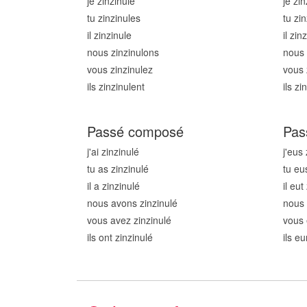
je zinzinul
e
je zin
tu zinzinul
es
tu zin
il zinzinul
e
il zin
nous zinzinul
ons
nous 
vous zinzinul
ez
vous 
ils zinzinul
ent
ils zi
Passé composé
Pas
j'ai zinzinul
é
j'eus 
tu as zinzinul
é
tu eu
il a zinzinul
é
il eut
nous avons zinzinul
é
nous 
vous avez zinzinul
é
vous 
ils ont zinzinul
é
ils eu