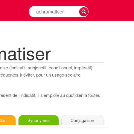
Rechercher
la
conjugaison
d'un
verbe
atiser
e (indicatif, subjonctif, conditionnel, impératif).
réquentes à éviter, pour un usage scolaire,
sent de l’indicatif, il s’emploie au quotidien à toutes
tion
Synonymes
Conjugaison