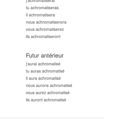
j'achromatis
erai
tu achromatis
eras
il achromatis
era
nous achromatis
erons
vous achromatis
erez
ils achromatis
eront
Futur antérieur
j'aurai achromatis
é
tu auras achromatis
é
il aura achromatis
é
nous aurons achromatis
é
vous aurez achromatis
é
ils auront achromatis
é