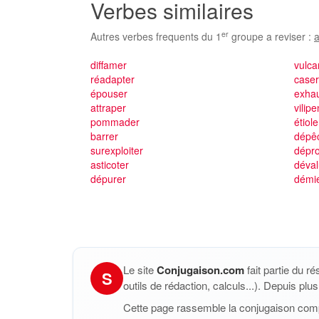
Verbes similaires
er
Autres verbes frequents du 1
groupe a reviser :
a
diffamer
vulca
réadapter
case
épouser
exha
attraper
vilip
pommader
étiole
barrer
dépê
surexploiter
dépr
asticoter
déval
dépurer
démie
Le site
Conjugaison.com
fait partie du r
S
outils de rédaction, calculs...). Depuis pl
Cette page rassemble la conjugaison com