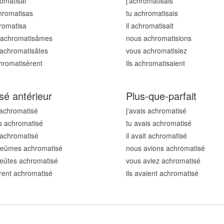
romatis
ai
j'achromatis
ais
hromatis
as
tu achromatis
ais
hromatis
a
il achromatis
ait
 achromatis
âmes
nous achromatis
ions
achromatis
âtes
vous achromatis
iez
chromatis
èrent
ils achromatis
aient
sé antérieur
Plus-que-parfait
 achromatis
é
j'avais achromatis
é
s achromatis
é
tu avais achromatis
é
t achromatis
é
il avait achromatis
é
 eûmes achromatis
é
nous avions achromatis
é
eûtes achromatis
é
vous aviez achromatis
é
urent achromatis
é
ils avaient achromatis
é