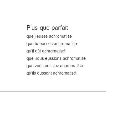
Plus-que-parfait
que j'eusse achromatis
é
que tu eusses achromatis
é
qu'il eût achromatis
é
que nous eussions achromatis
é
que vous eussiez achromatis
é
qu'ils eussent achromatis
é