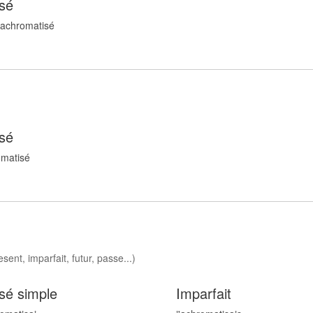
sé
 achromatis
é
sé
omatis
é
sent, imparfait, futur, passe...)
sé simple
Imparfait