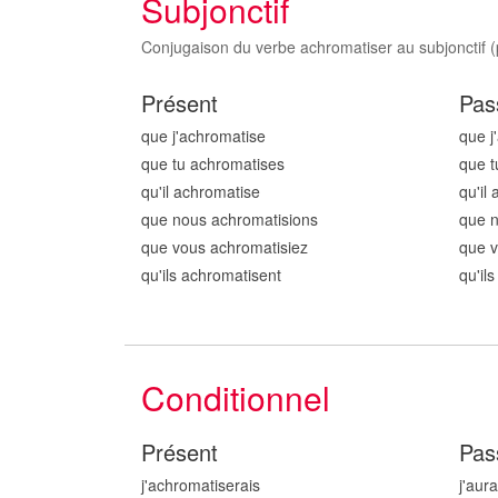
Subjonctif
Conjugaison du verbe achromatiser au subjonctif (p
Présent
Pas
que j'achromatis
e
que j
que tu achromatis
es
que t
qu'il achromatis
e
qu'il
que nous achromatis
ions
que 
que vous achromatis
iez
que v
qu'ils achromatis
ent
qu'il
Conditionnel
Présent
Pas
j'achromatis
erais
j'aur