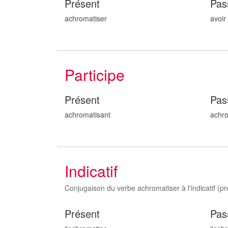
Présent
Pas
achromatiser
avoir
Participe
Présent
Pas
achromatis
ant
achr
Indicatif
Conjugaison du verbe achromatiser à l'indicatif (pre
Présent
Pas