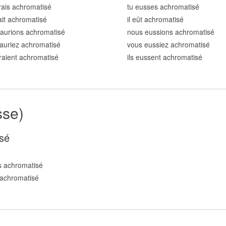
rais achromatis
é
tu eusses achromatis
é
rait achromatis
é
il eût achromatis
é
aurions achromatis
é
nous eussions achromatis
é
auriez achromatis
é
vous eussiez achromatis
é
uraient achromatis
é
ils eussent achromatis
é
sse)
sé
s achromatis
é
achromatis
é