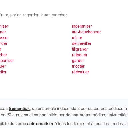
imer
,
parler
,
regarder
,
jouer
,
marcher
.
niser
indemniser
rner
tire-bouchonner
usser
miner
ender
décheviller
r
filigraner
cher
retoquer
opaniser
garder
uer
tricoter
ller
réévaluer
éseau
Semantiak
, un ensemble indépendant de ressources dédiées à l
us de 20 ans, ces sites sont cités par de nombreux médias, universités 
plète du verbe
achromatiser
à tous les temps et à tous les modes, a