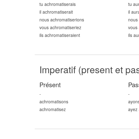
tu achromatis
erais
tu au
il achromatis
erait
il au
nous achromatis
erions
nous 
vous achromatis
eriez
vous 
ils achromatis
eraient
ils a
Imperatif (present et pa
Présent
Pas
-
-
achromatis
ons
ayon
achromatis
ez
ayez 