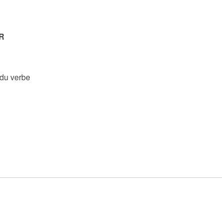
R
 du verbe