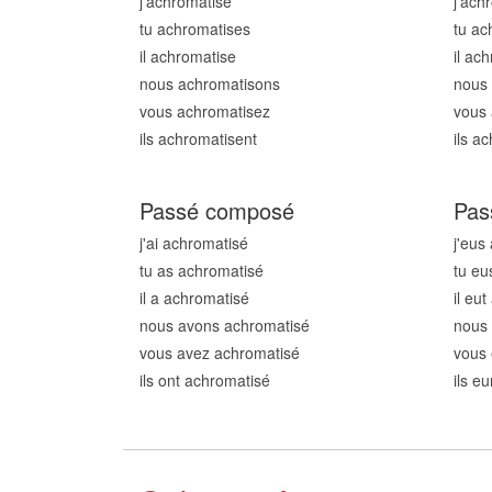
j'achromatis
e
j'ach
tu achromatis
es
tu ac
il achromatis
e
il ac
nous achromatis
ons
nous
vous achromatis
ez
vous 
ils achromatis
ent
ils a
Passé composé
Pas
j'ai achromatis
é
j'eus
tu as achromatis
é
tu eu
il a achromatis
é
il eu
nous avons achromatis
é
nous
vous avez achromatis
é
vous 
ils ont achromatis
é
ils e