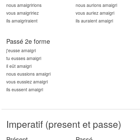
nous amaigr
irions
nous aurions amaigr
i
vous amaigr
iriez
vous auriez amaigr
i
ils amaigr
iraient
ils auraient amaigr
i
Passé 2e forme
j'eusse amaigr
i
tu eusses amaigr
i
il eût amaigr
i
nous eussions amaigr
i
vous eussiez amaigr
i
ils eussent amaigr
i
Imperatif (present et passe)
Présent
Passé