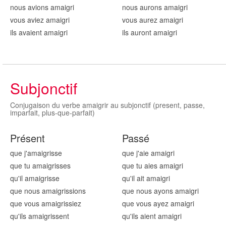
nous avions amaigr
i
nous aurons amaigr
i
vous aviez amaigr
i
vous aurez amaigr
i
ils avaient amaigr
i
ils auront amaigr
i
Subjonctif
Conjugaison du verbe amaigrir au subjonctif (present, passe,
imparfait, plus-que-parfait)
Présent
Passé
que j'amaigr
isse
que j'aie amaigr
i
que tu amaigr
isses
que tu aies amaigr
i
qu'il amaigr
isse
qu'il ait amaigr
i
que nous amaigr
issions
que nous ayons amaigr
i
que vous amaigr
issiez
que vous ayez amaigr
i
qu'ils amaigr
issent
qu'ils aient amaigr
i