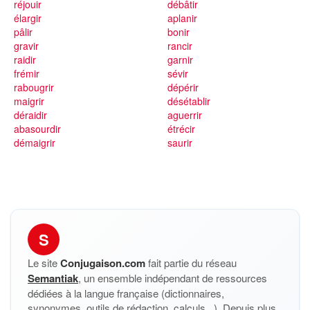
réjouir
débâtir
élargir
aplanir
pâlir
bonir
gravir
rancir
raidir
garnir
frémir
sévir
rabougrir
dépérir
maigrir
désétablir
déraidir
aguerrir
abasourdir
étrécir
démaigrir
saurir
S
Le site
Conjugaison.com
fait partie du réseau
Semantiak
, un ensemble indépendant de ressources
dédiées à la langue française (dictionnaires,
synonymes, outils de rédaction, calculs...). Depuis plus