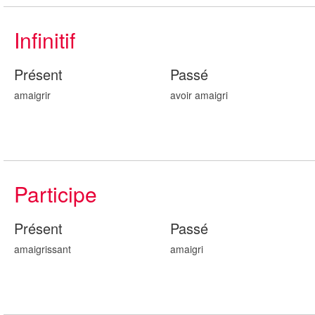
Infinitif
Présent
Passé
amaigrir
avoir amaigr
i
Participe
Présent
Passé
amaigr
issant
amaigr
i