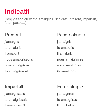
Indicatif
Conjugaison du verbe amaigrir à l'indicatif (present, imparfait,
futur, passe...)
Présent
Passé simple
j'amaigr
is
j'amaigr
is
tu amaigr
is
tu amaigr
is
il amaigr
it
il amaigr
it
nous amaigr
issons
nous amaigr
îmes
vous amaigr
issez
vous amaigr
îtes
ils amaigr
issent
ils amaigr
irent
Imparfait
Futur simple
j'amaigr
issais
j'amaigr
irai
tu amaigr
issais
tu amaigr
iras
il amaigr
issait
il amaigr
ira