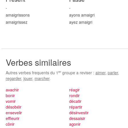
-
-
amaigr
issons
ayons amaigr
i
amaigr
issez
ayez amaigr
i
Verbes similaires
er
Autres verbes frequents du 1
groupe a reviser :
aimer
,
parler
,
regarder
,
jouer
,
marcher
.
avachir
réagir
bonir
rondir
vomir
décatir
désobéir
répartir
ensevelir
désinvestir
effleurir
dessaisir
cônir
agonir