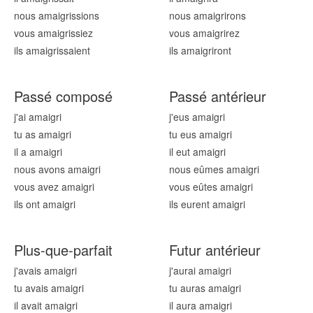
nous amaigr
issions
nous amaigr
irons
vous amaigr
issiez
vous amaigr
irez
ils amaigr
issaient
ils amaigr
iront
Passé composé
Passé antérieur
j'ai amaigr
i
j'eus amaigr
i
tu as amaigr
i
tu eus amaigr
i
il a amaigr
i
il eut amaigr
i
nous avons amaigr
i
nous eûmes amaigr
i
vous avez amaigr
i
vous eûtes amaigr
i
ils ont amaigr
i
ils eurent amaigr
i
Plus-que-parfait
Futur antérieur
j'avais amaigr
i
j'aurai amaigr
i
tu avais amaigr
i
tu auras amaigr
i
il avait amaigr
i
il aura amaigr
i