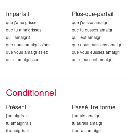
Imparfait
Plus-que-parfait
que j'amaigr
isse
que j'eusse amaigr
i
que tu amaigr
isses
que tu eusses amaigr
i
qu'il amaigr
ît
qu'il eût amaigr
i
que nous amaigr
issions
que nous eussions amaigr
i
que vous amaigr
issiez
que vous eussiez amaigr
i
qu'ils amaigr
issent
qu'ils eussent amaigr
i
Conditionnel
Présent
Passé 1re forme
j'amaigr
irais
j'aurais amaigr
i
tu amaigr
irais
tu aurais amaigr
i
il amaigr
irait
il aurait amaigr
i