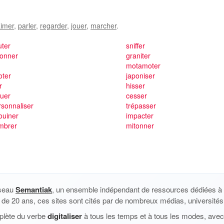
imer
,
parler
,
regarder
,
jouer
,
marcher
.
uter
sniffer
lonner
graniter
motamoter
oter
japoniser
r
hisser
quer
cesser
sonnaliser
trépasser
ouiner
impacter
mbrer
mitonner
éseau
Semantiak
, un ensemble indépendant de ressources dédiées à l
us de 20 ans, ces sites sont cités par de nombreux médias, universités 
plète du verbe
digitaliser
à tous les temps et à tous les modes, avec 