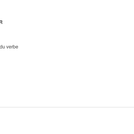
R
 du verbe