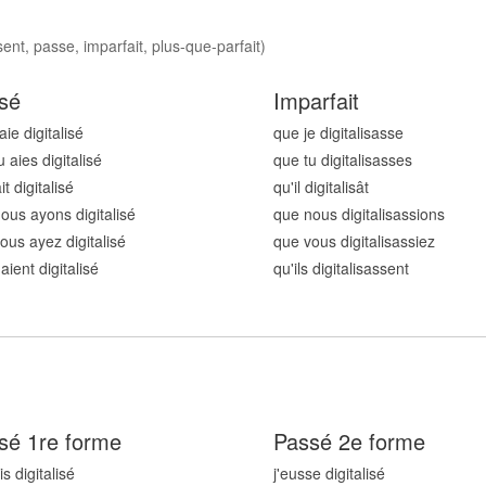
ent, passe, imparfait, plus-que-parfait)
sé
Imparfait
aie digitalis
é
que je digitalis
asse
 aies digitalis
é
que tu digitalis
asses
ait digitalis
é
qu'il digitalis
ât
ous ayons digitalis
é
que nous digitalis
assions
ous ayez digitalis
é
que vous digitalis
assiez
 aient digitalis
é
qu'ils digitalis
assent
sé 1re forme
Passé 2e forme
is digitalis
é
j'eusse digitalis
é