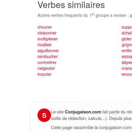
Verbes similaires
er
Autres verbes frequents du 1
groupe a reviser :
a
chourer
supp
cloisonner
éche
multiplexer
gicler
rivaliser
grign
aiguillonner
enfile
rembucher
esto
contretirer
déper
neigeoter
mars
imputer
enco
Le site
Conjugaison.com
fait partie du r
S
outils de rédaction, calculs...). Depuis pl
Cette page rassemble la conjugaison com