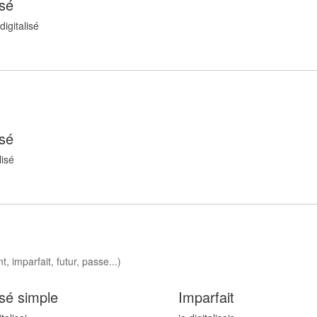
sé
digitalis
é
sé
lis
é
t, imparfait, futur, passe...)
sé simple
Imparfait