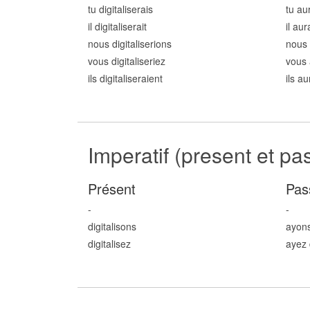
tu digitalis
erais
tu aur
il digitalis
erait
il aur
nous digitalis
erions
nous 
vous digitalis
eriez
vous 
ils digitalis
eraient
ils au
Imperatif (present et pa
Présent
Pas
-
-
digitalis
ons
ayons
digitalis
ez
ayez d