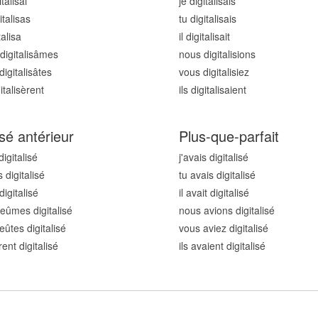
italis
ai
je digitalis
ais
italis
as
tu digitalis
ais
talis
a
il digitalis
ait
digitalis
âmes
nous digitalis
ions
igitalis
âtes
vous digitalis
iez
italis
èrent
ils digitalis
aient
sé antérieur
Plus-que-parfait
digitalis
é
j'avais digitalis
é
 digitalis
é
tu avais digitalis
é
 digitalis
é
il avait digitalis
é
eûmes digitalis
é
nous avions digitalis
é
eûtes digitalis
é
vous aviez digitalis
é
rent digitalis
é
ils avaient digitalis
é