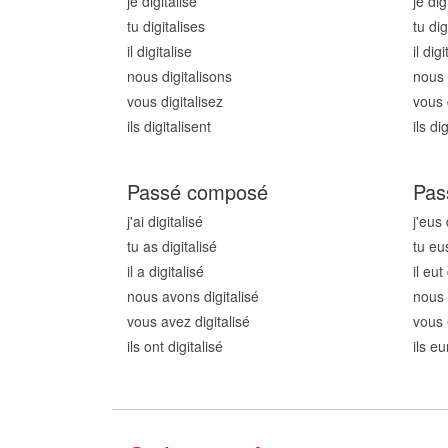
je digitalis
e
je dig
tu digitalis
es
tu dig
il digitalis
e
il digi
nous digitalis
ons
nous 
vous digitalis
ez
vous d
ils digitalis
ent
ils dig
Passé composé
Pas
j'ai digitalis
é
j'eus 
tu as digitalis
é
tu eus
il a digitalis
é
il eut
nous avons digitalis
é
nous 
vous avez digitalis
é
vous 
ils ont digitalis
é
ils eu