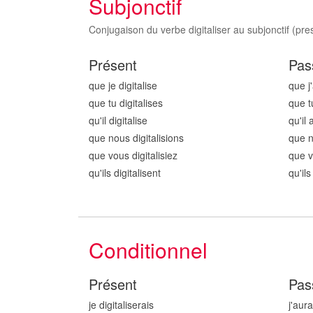
Subjonctif
Conjugaison du verbe digitaliser au subjonctif (pres
Présent
Pas
que je digitalis
e
que j'
que tu digitalis
es
que tu
qu'il digitalis
e
qu'il 
que nous digitalis
ions
que n
que vous digitalis
iez
que v
qu'ils digitalis
ent
qu'ils
Conditionnel
Présent
Pas
je digitalis
erais
j'aura