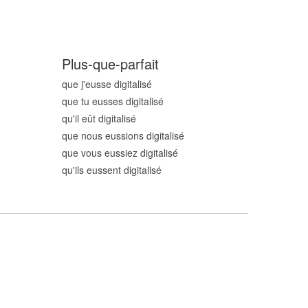
Plus-que-parfait
que j'eusse digitalis
é
que tu eusses digitalis
é
qu'il eût digitalis
é
que nous eussions digitalis
é
que vous eussiez digitalis
é
qu'ils eussent digitalis
é