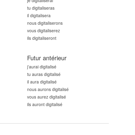
je digitalis
erai
tu digitalis
eras
il digitalis
era
nous digitalis
erons
vous digitalis
erez
ils digitalis
eront
Futur antérieur
j'aurai digitalis
é
tu auras digitalis
é
il aura digitalis
é
nous aurons digitalis
é
vous aurez digitalis
é
ils auront digitalis
é