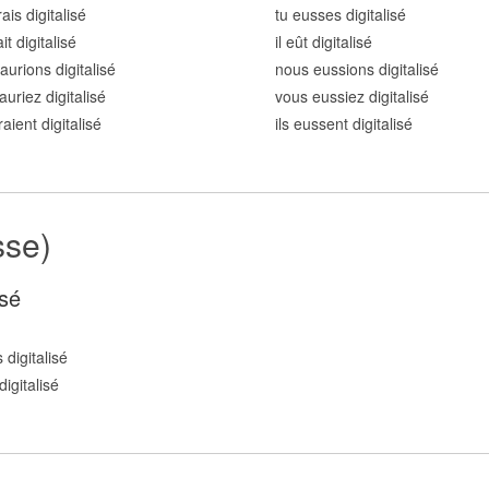
ais digitalis
é
tu eusses digitalis
é
ait digitalis
é
il eût digitalis
é
aurions digitalis
é
nous eussions digitalis
é
auriez digitalis
é
vous eussiez digitalis
é
raient digitalis
é
ils eussent digitalis
é
sse)
sé
 digitalis
é
igitalis
é