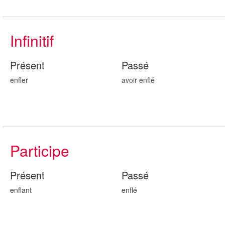
Infinitif
Présent
Passé
enfler
avoir enfl
é
Participe
Présent
Passé
enfl
ant
enfl
é