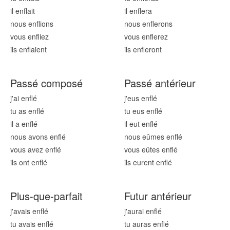
il enfl
ait
il enfl
era
nous enfl
ions
nous enfl
erons
vous enfl
iez
vous enfl
erez
ils enfl
aient
ils enfl
eront
Passé composé
Passé antérieur
j'ai enfl
é
j'eus enfl
é
tu as enfl
é
tu eus enfl
é
il a enfl
é
il eut enfl
é
nous avons enfl
é
nous eûmes enfl
é
vous avez enfl
é
vous eûtes enfl
é
ils ont enfl
é
ils eurent enfl
é
Plus-que-parfait
Futur antérieur
j'avais enfl
é
j'aurai enfl
é
tu avais enfl
é
tu auras enfl
é