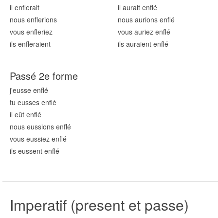
il enfl
erait
il aurait enfl
é
nous enfl
erions
nous aurions enfl
é
vous enfl
eriez
vous auriez enfl
é
ils enfl
eraient
ils auraient enfl
é
Passé 2e forme
j'eusse enfl
é
tu eusses enfl
é
il eût enfl
é
nous eussions enfl
é
vous eussiez enfl
é
ils eussent enfl
é
Imperatif (present et passe)