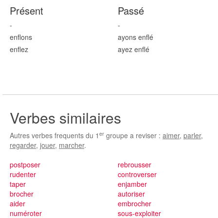
Présent
Passé
-
-
enfl
ons
ayons enfl
é
enfl
ez
ayez enfl
é
Verbes similaires
er
Autres verbes frequents du 1
groupe a reviser :
aimer
,
parler
,
regarder
,
jouer
,
marcher
.
postposer
rebrousser
rudenter
controverser
taper
enjamber
brocher
autoriser
aider
embrocher
numéroter
sous-exploiter