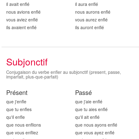
il avait enfl
é
il aura enfl
é
nous avions enfl
é
nous aurons enfl
é
vous aviez enfl
é
vous aurez enfl
é
ils avaient enfl
é
ils auront enfl
é
Subjonctif
Conjugaison du verbe enfler au subjonctif (present, passe,
imparfait, plus-que-parfait)
Présent
Passé
que j'enfl
e
que j'aie enfl
é
que tu enfl
es
que tu aies enfl
é
qu'il enfl
e
qu'il ait enfl
é
que nous enfl
ions
que nous ayons enfl
é
que vous enfl
iez
que vous ayez enfl
é