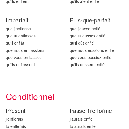
qu'ils enfl
ent
qu'ils aient enfl
é
Imparfait
Plus-que-parfait
que j'enfl
asse
que j'eusse enfl
é
que tu enfl
asses
que tu eusses enfl
é
qu'il enfl
ât
qu'il eût enfl
é
que nous enfl
assions
que nous eussions enfl
é
que vous enfl
assiez
que vous eussiez enfl
é
qu'ils enfl
assent
qu'ils eussent enfl
é
Conditionnel
Présent
Passé 1re forme
j'enfl
erais
j'aurais enfl
é
tu enfl
erais
tu aurais enfl
é