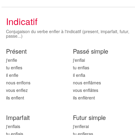
Indicatif
Conjugaison du verbe enfler à l'indicatif (present, imparfait, futur,
passe...)
Présent
Passé simple
j'enfl
e
j'enfl
ai
tu enfl
es
tu enfl
as
il enfl
e
il enfl
a
nous enfl
ons
nous enfl
âmes
vous enfl
ez
vous enfl
âtes
ils enfl
ent
ils enfl
èrent
Imparfait
Futur simple
j'enfl
ais
j'enfl
erai
tu enfl
ais
tu enfl
eras