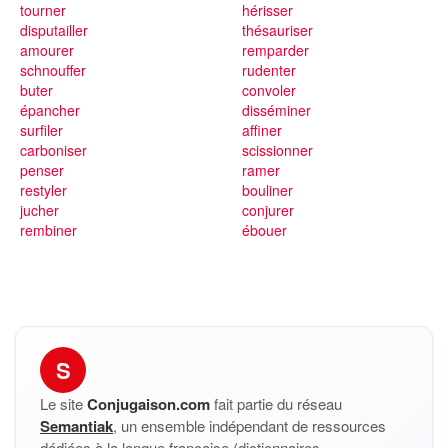
tourner
hérisser
disputailler
thésauriser
amourer
remparder
schnouffer
rudenter
buter
convoler
épancher
disséminer
surfiler
affiner
carboniser
scissionner
penser
ramer
restyler
bouliner
jucher
conjurer
rembiner
ébouer
S
Le site
Conjugaison.com
fait partie du réseau
Semantiak
, un ensemble indépendant de ressources
dédiées à la langue française (dictionnaires,