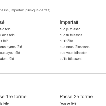
passe, imparfait, plus-que-parfait)
sé
Imparfait
aie fêl
é
que je fêl
asse
u aies fêl
é
que tu fêl
asses
it fêl
é
qu'il fêl
ât
ous ayons fêl
é
que nous fêl
assions
ous ayez fêl
é
que vous fêl
assiez
 aient fêl
é
qu'ils fêl
assent
sé 1re forme
Passé 2e forme
is fêl
é
j'eusse fêl
é