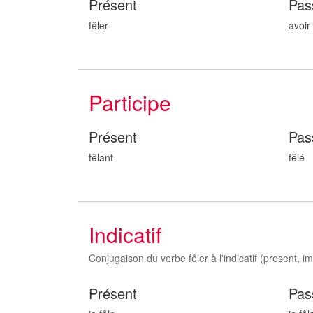
Présent
Pas
fêler
avoir 
Participe
Présent
Pas
fêl
ant
fêl
é
Indicatif
Conjugaison du verbe fêler à l'indicatif (present, imp
Présent
Pas