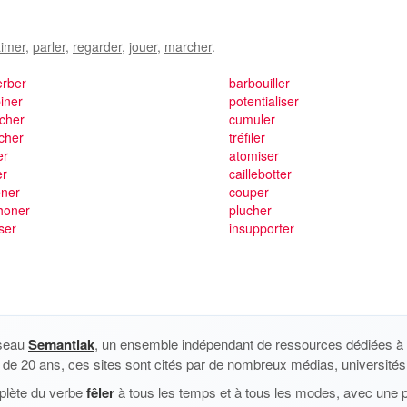
imer
,
parler
,
regarder
,
jouer
,
marcher
.
erber
barbouiller
piner
potentialiser
cher
cumuler
cher
tréfiler
er
atomiser
er
caillebotter
ner
couper
honer
plucher
iser
insupporter
éseau
Semantiak
, un ensemble indépendant de ressources dédiées à l
us de 20 ans, ces sites sont cités par de nombreux médias, universités 
plète du verbe
fêler
à tous les temps et à tous les modes, avec une pr