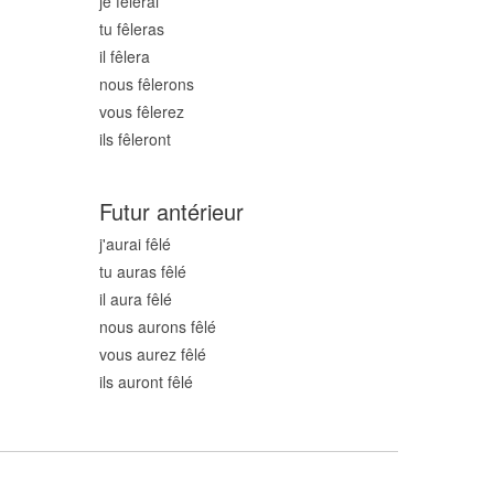
je fêl
erai
tu fêl
eras
il fêl
era
nous fêl
erons
vous fêl
erez
ils fêl
eront
Futur antérieur
j'aurai fêl
é
tu auras fêl
é
il aura fêl
é
nous aurons fêl
é
vous aurez fêl
é
ils auront fêl
é