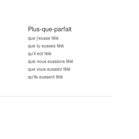
Plus-que-parfait
que j'eusse fêl
é
que tu eusses fêl
é
qu'il eût fêl
é
que nous eussions fêl
é
que vous eussiez fêl
é
qu'ils eussent fêl
é