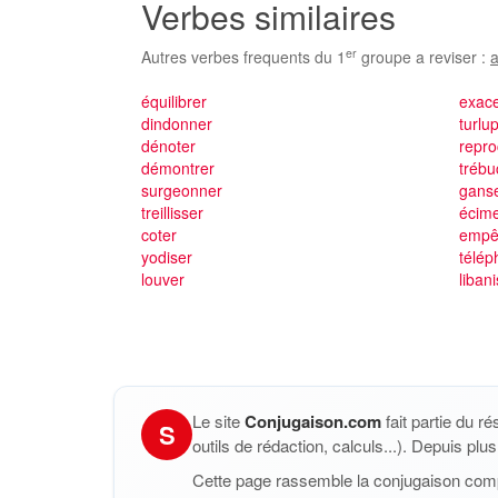
Verbes similaires
er
Autres verbes frequents du 1
groupe a reviser :
a
équilibrer
exac
dindonner
turlu
dénoter
repro
démontrer
trébu
surgeonner
gans
treillisser
écim
coter
empê
yodiser
télép
louver
liban
Le site
Conjugaison.com
fait partie du r
S
outils de rédaction, calculs...). Depuis pl
Cette page rassemble la conjugaison com