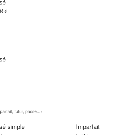
sé
fêl
é
sé
arfait, futur, passe...)
sé simple
Imparfait