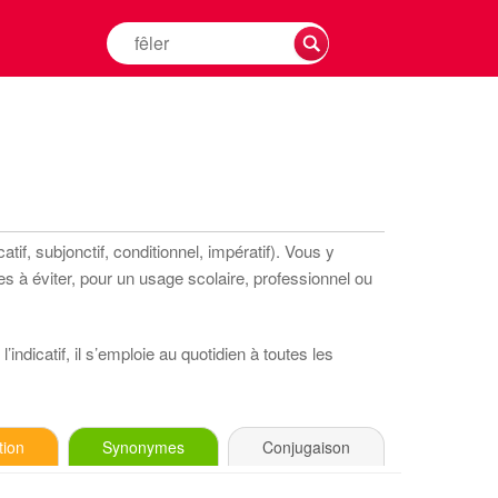
Rechercher
la
conjugaison
d'un
verbe
tif, subjonctif, conditionnel, impératif). Vous y
s à éviter, pour un usage scolaire, professionnel ou
indicatif, il s’emploie au quotidien à toutes les
tion
Synonymes
Conjugaison