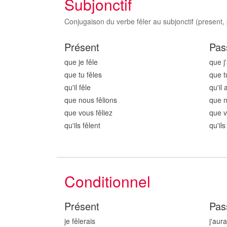
Subjonctif
Conjugaison du verbe fêler au subjonctif (present, 
Présent
Pas
que je fêl
e
que j'
que tu fêl
es
que t
qu'il fêl
e
qu'il a
que nous fêl
ions
que n
que vous fêl
iez
que v
qu'ils fêl
ent
qu'ils
Conditionnel
Présent
Pas
je fêl
erais
j'aura