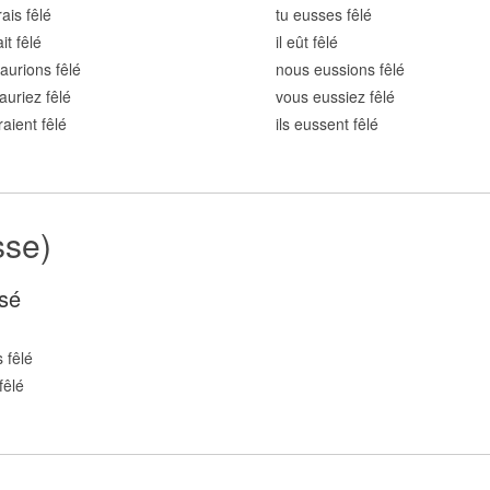
ais fêl
é
tu eusses fêl
é
ait fêl
é
il eût fêl
é
aurions fêl
é
nous eussions fêl
é
auriez fêl
é
vous eussiez fêl
é
raient fêl
é
ils eussent fêl
é
sse)
sé
 fêl
é
fêl
é