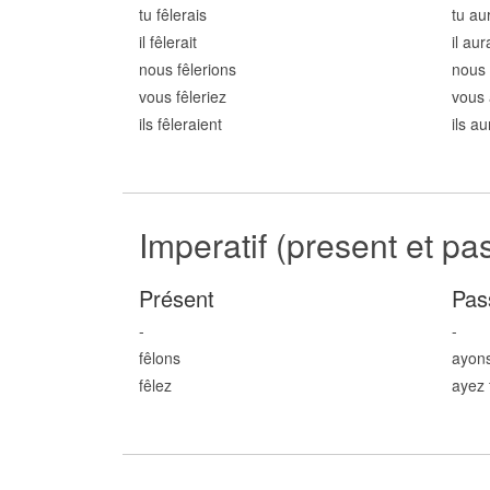
tu fêl
erais
tu aur
il fêl
erait
il aur
nous fêl
erions
nous 
vous fêl
eriez
vous 
ils fêl
eraient
ils au
Imperatif (present et pa
Présent
Pas
-
-
fêl
ons
ayons
fêl
ez
ayez 