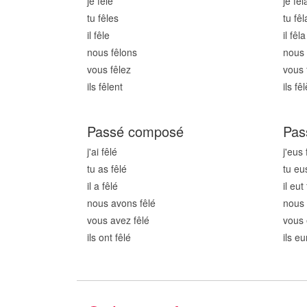
je fêl
e
je fêl
tu fêl
es
tu fêl
il fêl
e
il fêl
a
nous fêl
ons
nous 
vous fêl
ez
vous 
ils fêl
ent
ils fêl
Passé composé
Pas
j'ai fêl
é
j'eus 
tu as fêl
é
tu eu
il a fêl
é
il eut 
nous avons fêl
é
nous 
vous avez fêl
é
vous 
ils ont fêl
é
ils eu