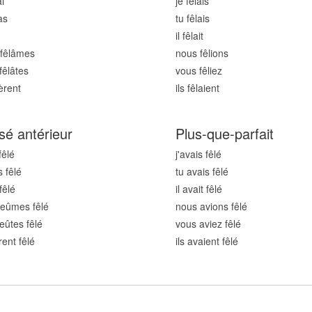
ai
je fêl
ais
as
tu fêl
ais
il fêl
ait
fêl
âmes
nous fêl
ions
fêl
âtes
vous fêl
iez
èrent
ils fêl
aient
sé antérieur
Plus-que-parfait
fêl
é
j'avais fêl
é
s fêl
é
tu avais fêl
é
fêl
é
il avait fêl
é
eûmes fêl
é
nous avions fêl
é
eûtes fêl
é
vous aviez fêl
é
rent fêl
é
ils avaient fêl
é