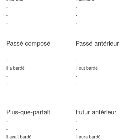
-
-
-
-
-
-
Passé composé
Passé antérieur
-
-
-
-
il a bard
é
il eut bard
é
-
-
-
-
-
-
Plus-que-parfait
Futur antérieur
-
-
-
-
il avait bard
é
il aura bard
é