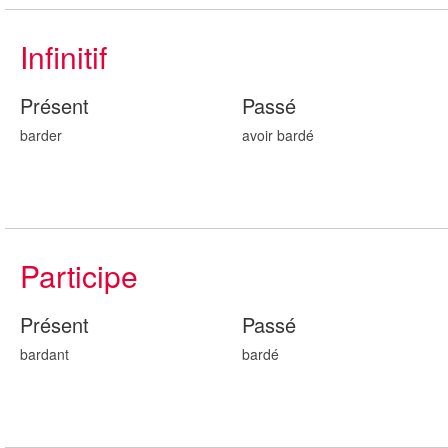
Infinitif
Présent
Passé
barder
avoir bard
é
Participe
Présent
Passé
bard
ant
bard
é