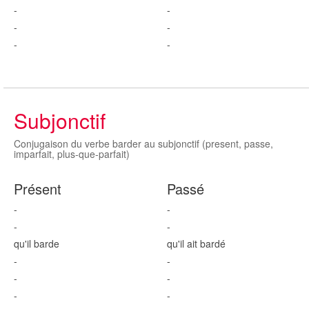
-
-
-
-
-
-
Subjonctif
Conjugaison du verbe barder au subjonctif (present, passe,
imparfait, plus-que-parfait)
Présent
Passé
-
-
-
-
qu'il bard
e
qu'il ait bard
é
-
-
-
-
-
-