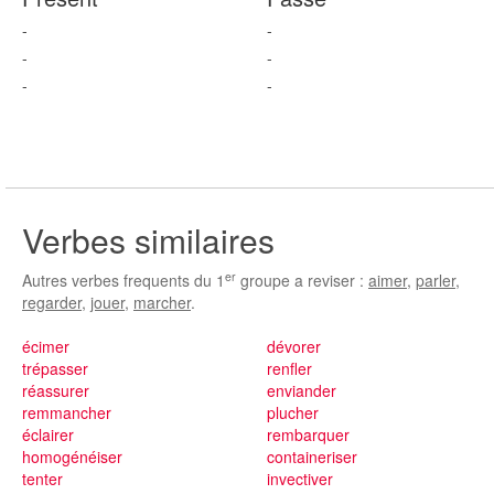
-
-
-
-
-
-
Verbes similaires
er
Autres verbes frequents du 1
groupe a reviser :
aimer
,
parler
,
regarder
,
jouer
,
marcher
.
écimer
dévorer
trépasser
renfler
réassurer
enviander
remmancher
plucher
éclairer
rembarquer
homogénéiser
containeriser
tenter
invectiver