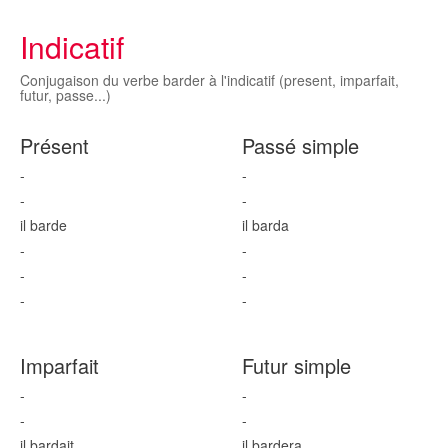
Indicatif
Conjugaison du verbe barder à l'indicatif (present, imparfait,
futur, passe...)
Présent
Passé simple
-
-
-
-
il bard
e
il bard
a
-
-
-
-
-
-
Imparfait
Futur simple
-
-
-
-
il bard
ait
il bard
era