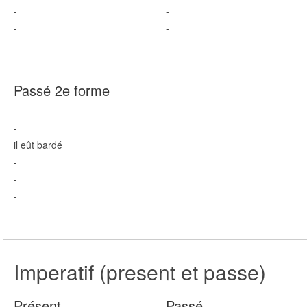
-
-
-
-
-
-
Passé 2e forme
-
-
il eût bard
é
-
-
-
Imperatif (present et passe)
Présent
Passé