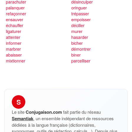
parachuter
désinculper
palanquer
oringuer
refaçonner
trépasser
ensauver
empoisser
échauffer
déciller
ligaturer
murer
attenter
hasarder
informer
bicher
marbrer
démontrer
abaisser
biner
mixtionner
parcelliser
S
Le site
Conjugaison.com
fait partie du réseau
Semantiak
, un ensemble indépendant de ressources
dédiées à la langue française (dictionnaires,
synonymes, outils de rédaction, calculs...). Depuis plus