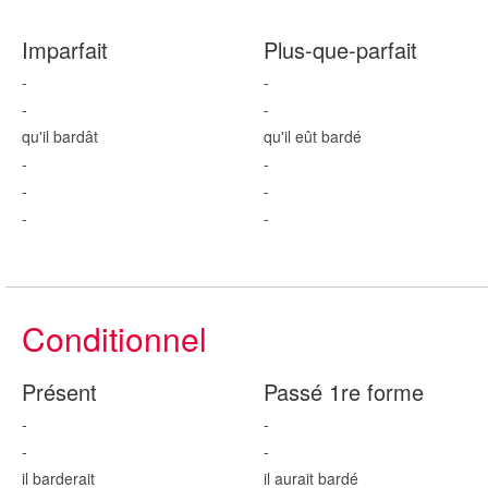
Imparfait
Plus-que-parfait
-
-
-
-
qu'il bard
ât
qu'il eût bard
é
-
-
-
-
-
-
Conditionnel
Présent
Passé 1re forme
-
-
-
-
il bard
erait
il aurait bard
é