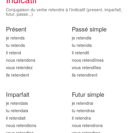
Conjugaison du verbe retendre à l'indicatif (present, imparfait,
futur, passe...)
Présent
Passé simple
je retend
s
je retend
is
tu retend
s
tu retend
is
il retend
il retend
it
nous retend
ons
nous retend
îmes
vous retend
ez
vous retend
îtes
ils retend
ent
ils retend
irent
Imparfait
Futur simple
je retend
ais
je retend
rai
tu retend
ais
tu retend
ras
il retend
ait
il retend
ra
nous retend
ions
nous retend
rons
vous retend
iez
vous retend
rez