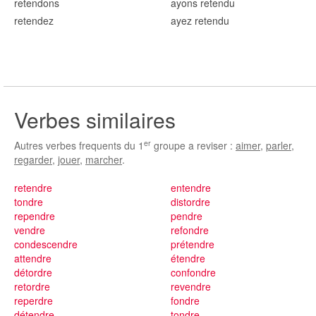
retend
ons
ayons retend
u
retend
ez
ayez retend
u
Verbes similaires
er
Autres verbes frequents du 1
groupe a reviser :
aimer
,
parler
,
regarder
,
jouer
,
marcher
.
retendre
entendre
tondre
distordre
rependre
pendre
vendre
refondre
condescendre
prétendre
attendre
étendre
détordre
confondre
retordre
revendre
reperdre
fondre
détendre
tondre