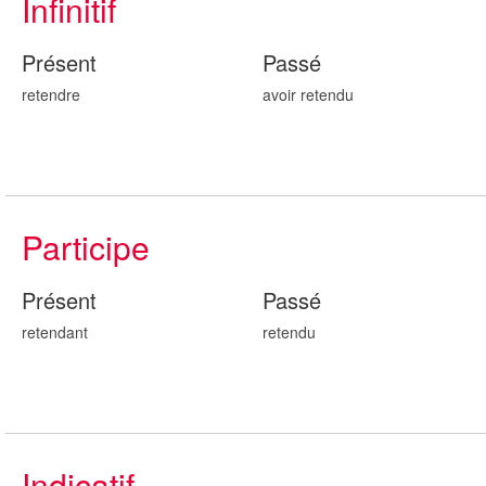
Infinitif
Présent
Passé
retendre
avoir retend
u
Participe
Présent
Passé
retend
ant
retend
u
Indicatif