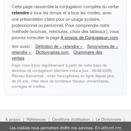
Cette page rassemble la conjugaison complète du verbe
retendre
à tous les temps et à tous les modes, avec
une présentation claire pour un usage scolaire,
professionnel ou personnel. Pour comprendre notre
méthode (sources, relectures, choix des tableaux), vous
pouvez consulter la page
A propos de Conjugaison.com
.
Voir aussi :
Définition de « retendre »
Synonymes de «
retendre »
Dictionnaires.com
Grammaire des
verbes
Page mise à jour régulièrement à partir de notre base de
données de conjugaison (dernière mise à jour : 08/08/2026).
Réseau Semantiak : sites francophones en ligne depuis plus
de 20 ans, cités dans de nombreux travaux universitaires,
ouvrages et médias.
A propos
|
Références
|
Conditions d'utilisation
|
Le Dictionnaire
|
Faire un lien
|
Liens utiles
Les cookies nous permettent d'offrir nos services. En utilisant nos