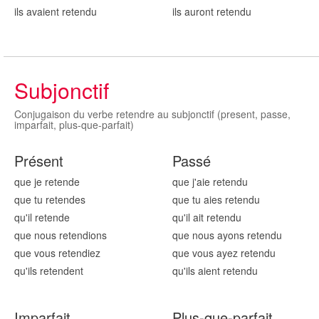
ils avaient retend
u
ils auront retend
u
Subjonctif
Conjugaison du verbe retendre au subjonctif (present, passe,
imparfait, plus-que-parfait)
Présent
Passé
que je retend
e
que j'aie retend
u
que tu retend
es
que tu aies retend
u
qu'il retend
e
qu'il ait retend
u
que nous retend
ions
que nous ayons retend
u
que vous retend
iez
que vous ayez retend
u
qu'ils retend
ent
qu'ils aient retend
u
Imparfait
Plus-que-parfait