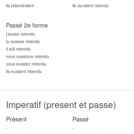
ils retend
raient
ils auraient retend
u
Passé 2e forme
j'eusse retend
u
tu eusses retend
u
il eût retend
u
nous eussions retend
u
vous eussiez retend
u
ils eussent retend
u
Imperatif (present et passe)
Présent
Passé
-
-