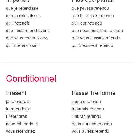
que je retend
isse
que j'eusse retend
u
que tu retend
isses
que tu eusses retend
u
qu'il retend
ît
qu'il eût retend
u
que nous retend
issions
que nous eussions retend
u
que vous retend
issiez
que vous eussiez retend
u
qu'ils retend
issent
qu'ils eussent retend
u
Conditionnel
Présent
Passé 1re forme
je retend
rais
j'aurais retend
u
tu retend
rais
tu aurais retend
u
il retend
rait
il aurait retend
u
nous retend
rions
nous aurions retend
u
vous retend
riez
vous auriez retend
u