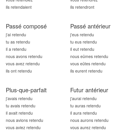
ils retend
aient
ils retend
ront
Passé composé
Passé antérieur
j'ai retend
u
j'eus retend
u
tu as retend
u
tu eus retend
u
il a retend
u
il eut retend
u
nous avons retend
u
nous eûmes retend
u
vous avez retend
u
vous eûtes retend
u
ils ont retend
u
ils eurent retend
u
Plus-que-parfait
Futur antérieur
j'avais retend
u
j'aurai retend
u
tu avais retend
u
tu auras retend
u
il avait retend
u
il aura retend
u
nous avions retend
u
nous aurons retend
u
vous aviez retend
u
vous aurez retend
u