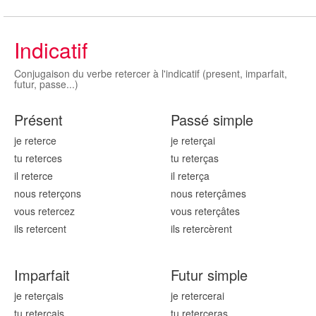
Indicatif
Conjugaison du verbe retercer à l'indicatif (present, imparfait,
futur, passe...)
Présent
Passé simple
je reter
ce
je reter
çai
tu reter
ces
tu reter
ças
il reter
ce
il reter
ça
nous reter
çons
nous reter
çâmes
vous reter
cez
vous reter
çâtes
ils reter
cent
ils reter
cèrent
Imparfait
Futur simple
je reter
çais
je reter
cerai
tu reter
çais
tu reter
ceras