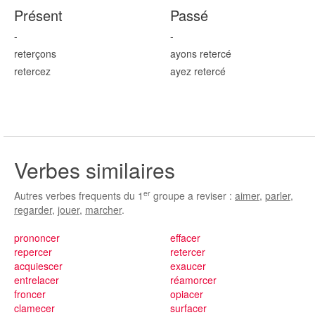
Présent
Passé
-
-
reter
çons
ayons reter
cé
reter
cez
ayez reter
cé
Verbes similaires
er
Autres verbes frequents du 1
groupe a reviser :
aimer
,
parler
,
regarder
,
jouer
,
marcher
.
prononcer
effacer
repercer
retercer
acquiescer
exaucer
entrelacer
réamorcer
froncer
opiacer
clamecer
surfacer