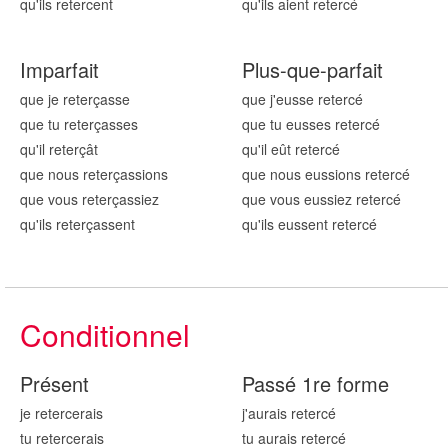
qu'ils reter
cent
qu'ils aient reter
cé
Imparfait
Plus-que-parfait
que je reter
çasse
que j'eusse reter
cé
que tu reter
çasses
que tu eusses reter
cé
qu'il reter
çât
qu'il eût reter
cé
que nous reter
çassions
que nous eussions reter
cé
que vous reter
çassiez
que vous eussiez reter
cé
qu'ils reter
çassent
qu'ils eussent reter
cé
Conditionnel
Présent
Passé 1re forme
je reter
cerais
j'aurais reter
cé
tu reter
cerais
tu aurais reter
cé