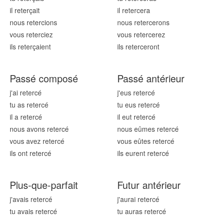
il reter
çait
il reter
cera
nous reter
cions
nous reter
cerons
vous reter
ciez
vous reter
cerez
ils reter
çaient
ils reter
ceront
Passé composé
Passé antérieur
j'ai reter
cé
j'eus reter
cé
tu as reter
cé
tu eus reter
cé
il a reter
cé
il eut reter
cé
nous avons reter
cé
nous eûmes reter
cé
vous avez reter
cé
vous eûtes reter
cé
ils ont reter
cé
ils eurent reter
cé
Plus-que-parfait
Futur antérieur
j'avais reter
cé
j'aurai reter
cé
tu avais reter
cé
tu auras reter
cé