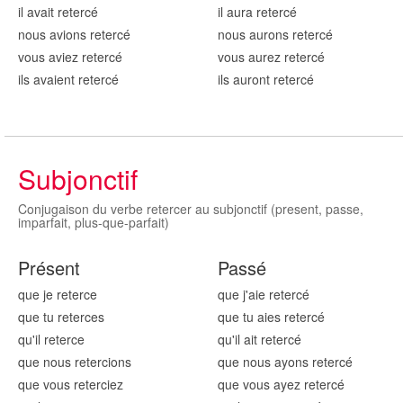
il avait reter
cé
il aura reter
cé
nous avions reter
cé
nous aurons reter
cé
vous aviez reter
cé
vous aurez reter
cé
ils avaient reter
cé
ils auront reter
cé
Subjonctif
Conjugaison du verbe retercer au subjonctif (present, passe,
imparfait, plus-que-parfait)
Présent
Passé
que je reter
ce
que j'aie reter
cé
que tu reter
ces
que tu aies reter
cé
qu'il reter
ce
qu'il ait reter
cé
que nous reter
cions
que nous ayons reter
cé
que vous reter
ciez
que vous ayez reter
cé