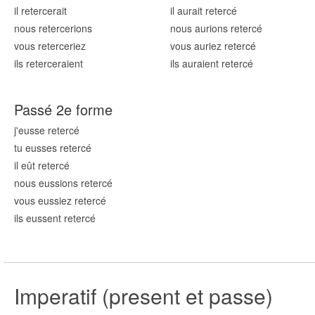
il reter
cerait
il aurait reter
cé
nous reter
cerions
nous aurions reter
cé
vous reter
ceriez
vous auriez reter
cé
ils reter
ceraient
ils auraient reter
cé
Passé 2e forme
j'eusse reter
cé
tu eusses reter
cé
il eût reter
cé
nous eussions reter
cé
vous eussiez reter
cé
ils eussent reter
cé
Imperatif (present et passe)