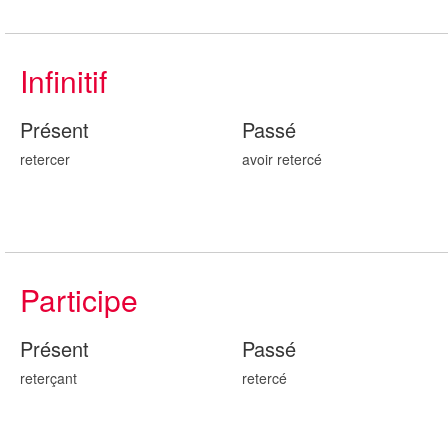
Infinitif
Présent
Passé
retercer
avoir reter
cé
Participe
Présent
Passé
reter
çant
reter
cé