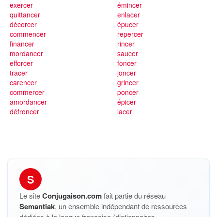
exercer
émincer
quittancer
enlacer
décorcer
épucer
commencer
repercer
financer
rincer
mordancer
saucer
efforcer
foncer
tracer
joncer
carencer
grincer
commercer
poncer
amordancer
épicer
défroncer
lacer
S
Le site
Conjugaison.com
fait partie du réseau
Semantiak
, un ensemble indépendant de ressources
dédiées à la langue française (dictionnaires,