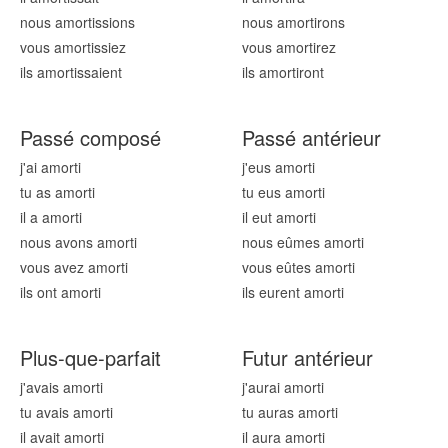
nous amort
issions
nous amort
irons
vous amort
issiez
vous amort
irez
ils amort
issaient
ils amort
iront
Passé composé
Passé antérieur
j'ai amort
i
j'eus amort
i
tu as amort
i
tu eus amort
i
il a amort
i
il eut amort
i
nous avons amort
i
nous eûmes amort
i
vous avez amort
i
vous eûtes amort
i
ils ont amort
i
ils eurent amort
i
Plus-que-parfait
Futur antérieur
j'avais amort
i
j'aurai amort
i
tu avais amort
i
tu auras amort
i
il avait amort
i
il aura amort
i