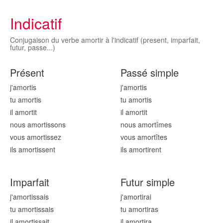
Indicatif
Conjugaison du verbe amortir à l'indicatif (present, imparfait,
futur, passe...)
Présent
Passé simple
j'amort
is
j'amort
is
tu amort
is
tu amort
is
il amort
it
il amort
it
nous amort
issons
nous amort
îmes
vous amort
issez
vous amort
îtes
ils amort
issent
ils amort
irent
Imparfait
Futur simple
j'amort
issais
j'amort
irai
tu amort
issais
tu amort
iras
il amort
issait
il amort
ira