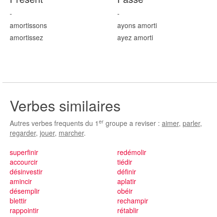
-
-
amort
issons
ayons amort
i
amort
issez
ayez amort
i
Verbes similaires
er
Autres verbes frequents du 1
groupe a reviser :
aimer
,
parler
,
regarder
,
jouer
,
marcher
.
superfinir
redémolir
accourcir
tiédir
désinvestir
définir
amincir
aplatir
désemplir
obéir
blettir
rechampir
rappointir
rétablir