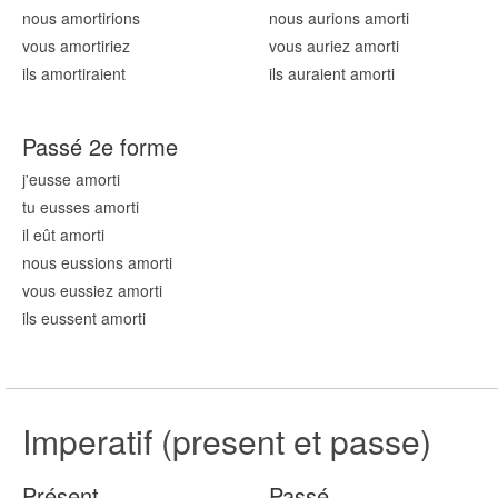
nous amort
irions
nous aurions amort
i
vous amort
iriez
vous auriez amort
i
ils amort
iraient
ils auraient amort
i
Passé 2e forme
j'eusse amort
i
tu eusses amort
i
il eût amort
i
nous eussions amort
i
vous eussiez amort
i
ils eussent amort
i
Imperatif (present et passe)
Présent
Passé