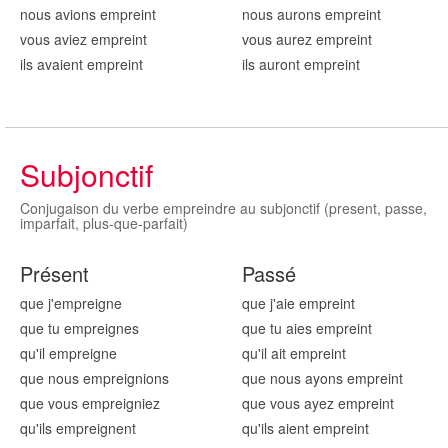
nous avions emprei
nt
nous aurons emprei
nt
vous aviez emprei
nt
vous aurez emprei
nt
ils avaient emprei
nt
ils auront emprei
nt
Subjonctif
Conjugaison du verbe empreindre au subjonctif (present, passe,
imparfait, plus-que-parfait)
Présent
Passé
que j'emprei
gne
que j'aie emprei
nt
que tu emprei
gnes
que tu aies emprei
nt
qu'il emprei
gne
qu'il ait emprei
nt
que nous emprei
gnions
que nous ayons emprei
nt
que vous emprei
gniez
que vous ayez emprei
nt
qu'ils emprei
gnent
qu'ils aient emprei
nt