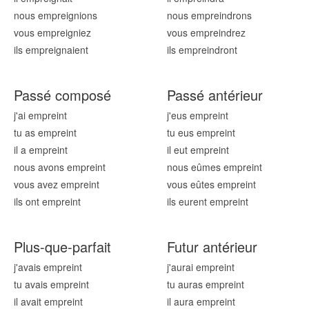
nous emprei
gnions
nous emprei
ndrons
vous emprei
gniez
vous emprei
ndrez
ils emprei
gnaient
ils emprei
ndront
Passé composé
Passé antérieur
j'ai emprei
nt
j'eus emprei
nt
tu as emprei
nt
tu eus emprei
nt
il a emprei
nt
il eut emprei
nt
nous avons emprei
nt
nous eûmes emprei
nt
vous avez emprei
nt
vous eûtes emprei
nt
ils ont emprei
nt
ils eurent emprei
nt
Plus-que-parfait
Futur antérieur
j'avais emprei
nt
j'aurai emprei
nt
tu avais emprei
nt
tu auras emprei
nt
il avait emprei
nt
il aura emprei
nt