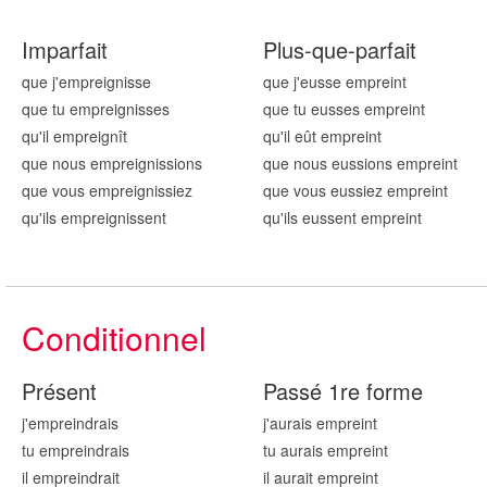
Imparfait
Plus-que-parfait
que j'emprei
gnisse
que j'eusse emprei
nt
que tu emprei
gnisses
que tu eusses emprei
nt
qu'il emprei
gnît
qu'il eût emprei
nt
que nous emprei
gnissions
que nous eussions emprei
nt
que vous emprei
gnissiez
que vous eussiez emprei
nt
qu'ils emprei
gnissent
qu'ils eussent emprei
nt
Conditionnel
Présent
Passé 1re forme
j'emprei
ndrais
j'aurais emprei
nt
tu emprei
ndrais
tu aurais emprei
nt
il emprei
ndrait
il aurait emprei
nt