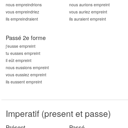
nous emprei
ndrions
nous aurions emprei
nt
vous emprei
ndriez
vous auriez emprei
nt
ils emprei
ndraient
ils auraient emprei
nt
Passé 2e forme
j'eusse emprei
nt
tu eusses emprei
nt
il eût emprei
nt
nous eussions emprei
nt
vous eussiez emprei
nt
ils eussent emprei
nt
Imperatif (present et passe)
Présent
Passé