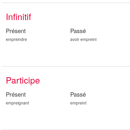
Infinitif
Présent
Passé
empreindre
avoir emprei
nt
Participe
Présent
Passé
emprei
gnant
emprei
nt