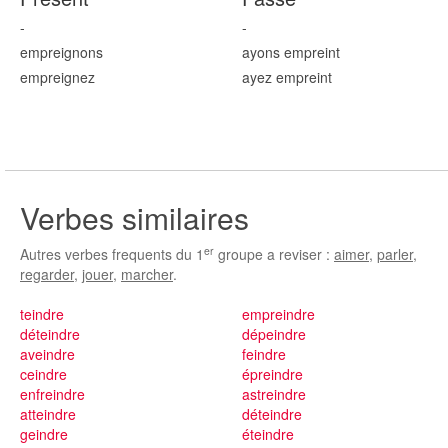
-
-
emprei
gnons
ayons emprei
nt
emprei
gnez
ayez emprei
nt
Verbes similaires
er
Autres verbes frequents du 1
groupe a reviser :
aimer
,
parler
,
regarder
,
jouer
,
marcher
.
teindre
empreindre
déteindre
dépeindre
aveindre
feindre
ceindre
épreindre
enfreindre
astreindre
atteindre
déteindre
geindre
éteindre