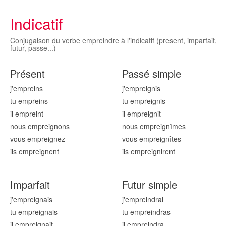
Indicatif
Conjugaison du verbe empreindre à l'indicatif (present, imparfait,
futur, passe...)
Présent
Passé simple
j'emprei
ns
j'emprei
gnis
tu emprei
ns
tu emprei
gnis
il emprei
nt
il emprei
gnit
nous emprei
gnons
nous emprei
gnîmes
vous emprei
gnez
vous emprei
gnîtes
ils emprei
gnent
ils emprei
gnirent
Imparfait
Futur simple
j'emprei
gnais
j'emprei
ndrai
tu emprei
gnais
tu emprei
ndras
il emprei
gnait
il emprei
ndra