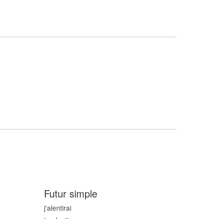
Futur simple
j'alent
irai