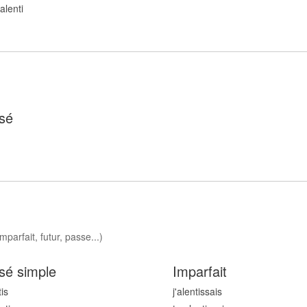
 alent
i
sé
mparfait, futur, passe...)
sé simple
Imparfait
t
is
j'alent
issais