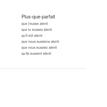
Plus-que-parfait
que j'eusse alent
i
que tu eusses alent
i
qu'il eût alent
i
que nous eussions alent
i
que vous eussiez alent
i
qu'ils eussent alent
i