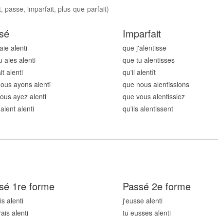
, passe, imparfait, plus-que-parfait)
sé
Imparfait
'aie alent
i
que j'alent
isse
u aies alent
i
que tu alent
isses
ait alent
i
qu'il alent
ît
ous ayons alent
i
que nous alent
issions
ous ayez alent
i
que vous alent
issiez
 aient alent
i
qu'ils alent
issent
sé 1re forme
Passé 2e forme
is alent
i
j'eusse alent
i
rais alent
i
tu eusses alent
i