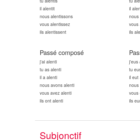
tu alent
is
tu al
il alent
it
il ale
nous alent
issons
nous 
vous alent
issez
vous 
ils alent
issent
ils al
Passé composé
Pas
j'ai alent
i
j'eus
tu as alent
i
tu eu
il a alent
i
il eut
nous avons alent
i
nous
vous avez alent
i
vous 
ils ont alent
i
ils e
Subjonctif