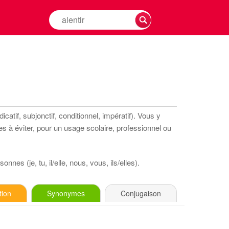
Rechercher
la
conjugaison
d'un
verbe
catif, subjonctif, conditionnel, impératif). Vous y
s à éviter, pour un usage scolaire, professionnel ou
nnes (je, tu, il/elle, nous, vous, ils/elles).
tion
Synonymes
Conjugaison