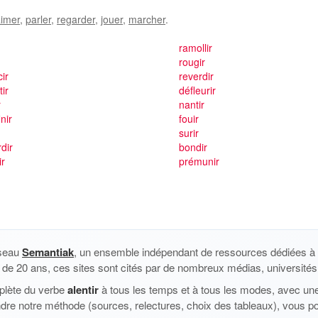
imer
,
parler
,
regarder
,
jouer
,
marcher
.
ramollir
rougir
ir
reverdir
tir
défleurir
r
nantir
nir
fouir
surir
dir
bondir
ir
prémunir
éseau
Semantiak
, un ensemble indépendant de ressources dédiées à l
us de 20 ans, ces sites sont cités par de nombreux médias, universités 
plète du verbe
alentir
à tous les temps et à tous les modes, avec une 
dre notre méthode (sources, relectures, choix des tableaux), vous p