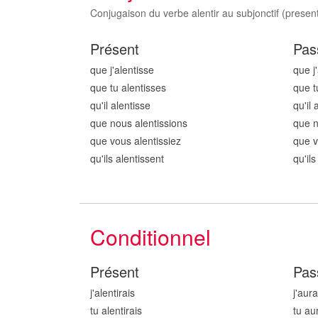
Conjugaison du verbe alentir au subjonctif (present
Présent
Pas
que j'alent
isse
que j
que tu alent
isses
que t
qu'il alent
isse
qu'il 
que nous alent
issions
que n
que vous alent
issiez
que v
qu'ils alent
issent
qu'ils
Conditionnel
Présent
Pas
j'alent
irais
j'aura
tu alent
irais
tu au