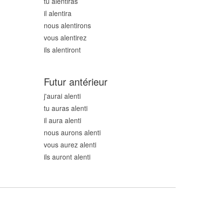
tu alent
iras
il alent
ira
nous alent
irons
vous alent
irez
ils alent
iront
Futur antérieur
j'aurai alent
i
tu auras alent
i
il aura alent
i
nous aurons alent
i
vous aurez alent
i
ils auront alent
i