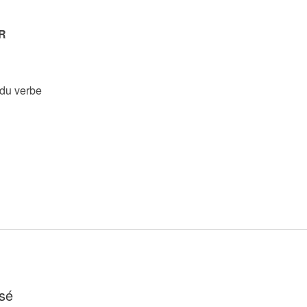
R
 du verbe
sé