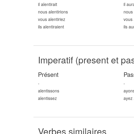
il alent
irait
il aur
nous alent
irions
nous 
vous alent
iriez
vous 
ils alent
iraient
ils au
Imperatif (present et pa
Présent
Pas
-
-
alent
issons
ayons
alent
issez
ayez 
Verbes similaires