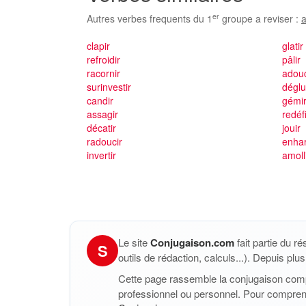
er
Autres verbes frequents du 1
groupe a reviser :
a
clapir
glatir
refroidir
pâlir
racornir
adouc
surinvestir
déglu
candir
gémi
assagir
redéfi
décatir
jouir
radoucir
enhar
invertir
amoll
Le site
Conjugaison.com
fait partie du r
S
outils de rédaction, calculs...). Depuis pl
Cette page rassemble la conjugaison com
professionnel ou personnel. Pour compren