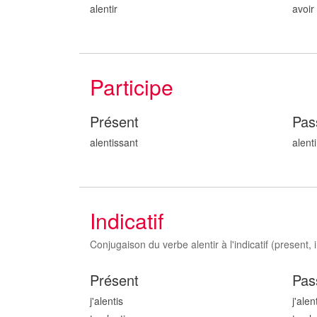
alentir
avoir
Participe
Présent
Pas
alent
issant
alent
i
Indicatif
Conjugaison du verbe alentir à l'indicatif (present, i
Présent
Pas
j'alent
is
j'alen