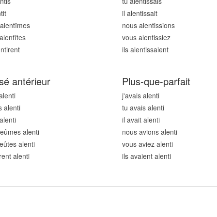
ent
is
tu alent
issais
nt
it
il alent
issait
alent
îmes
nous alent
issions
alent
îtes
vous alent
issiez
ent
irent
ils alent
issaient
sé antérieur
Plus-que-parfait
 alent
i
j'avais alent
i
s alent
i
tu avais alent
i
 alent
i
il avait alent
i
 eûmes alent
i
nous avions alent
i
eûtes alent
i
vous aviez alent
i
urent alent
i
ils avaient alent
i