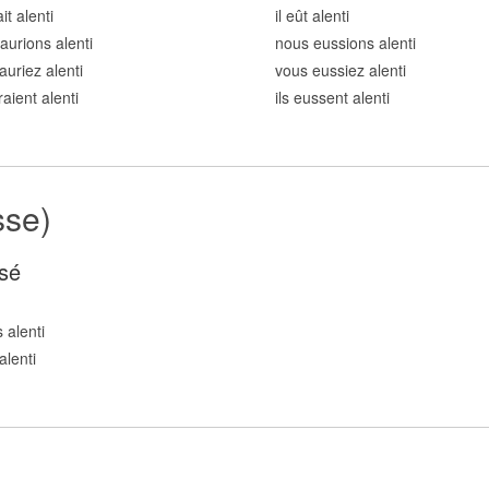
ait alent
i
il eût alent
i
aurions alent
i
nous eussions alent
i
auriez alent
i
vous eussiez alent
i
raient alent
i
ils eussent alent
i
sse)
sé
 alent
i
alent
i