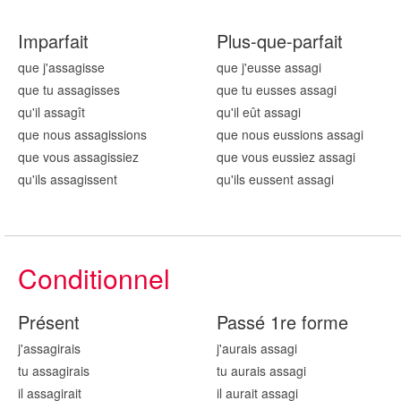
Imparfait
Plus-que-parfait
que j'assag
isse
que j'eusse assag
i
que tu assag
isses
que tu eusses assag
i
qu'il assag
ît
qu'il eût assag
i
que nous assag
issions
que nous eussions assag
i
que vous assag
issiez
que vous eussiez assag
i
qu'ils assag
issent
qu'ils eussent assag
i
Conditionnel
Présent
Passé 1re forme
j'assag
irais
j'aurais assag
i
tu assag
irais
tu aurais assag
i
il assag
irait
il aurait assag
i