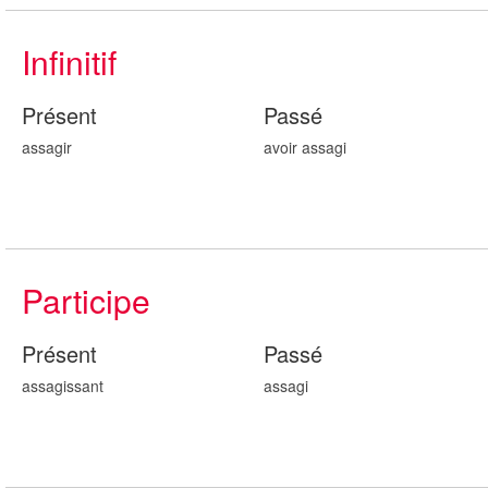
Infinitif
Présent
Passé
assagir
avoir assag
i
Participe
Présent
Passé
assag
issant
assag
i