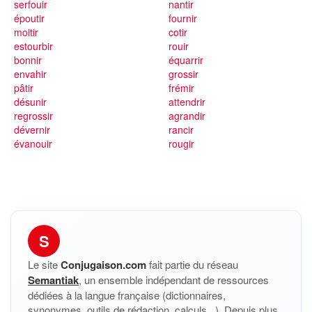
serfouir
nantir
époutir
fournir
moitir
cotir
estourbir
rouir
bonnir
équarrir
envahir
grossir
pâtir
frémir
désunir
attendrir
regrossir
agrandir
dévernir
rancir
évanouir
rougir
S
Le site
Conjugaison.com
fait partie du réseau
Semantiak
, un ensemble indépendant de ressources
dédiées à la langue française (dictionnaires,
synonymes, outils de rédaction, calculs...). Depuis plus