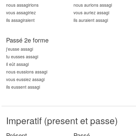
nous assag
irions
nous aurions assag
i
vous assag
iriez
vous auriez assag
i
ils assag
iraient
ils auraient assag
i
Passé 2e forme
j'eusse assag
i
tu eusses assag
i
il eût assag
i
nous eussions assag
i
vous eussiez assag
i
ils eussent assag
i
Imperatif (present et passe)
Présent
Passé