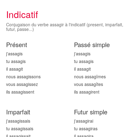
Indicatif
Conjugaison du verbe assagir à l'indicatif (present, imparfait,
futur, passe...)
Présent
Passé simple
j'assag
is
j'assag
is
tu assag
is
tu assag
is
il assag
it
il assag
it
nous assag
issons
nous assag
îmes
vous assag
issez
vous assag
îtes
ils assag
issent
ils assag
irent
Imparfait
Futur simple
j'assag
issais
j'assag
irai
tu assag
issais
tu assag
iras
il assag
issait
il assag
ira