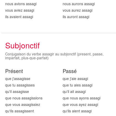
nous avions assag
i
nous aurons assag
i
vous aviez assag
i
vous aurez assag
i
ils avaient assag
i
ils auront assag
i
Subjonctif
Conjugaison du verbe assagir au subjonctif (present, passe,
imparfait, plus-que-parfait)
Présent
Passé
que j'assag
isse
que j'aie assag
i
que tu assag
isses
que tu aies assag
i
qu'il assag
isse
qu'il ait assag
i
que nous assag
issions
que nous ayons assag
i
que vous assag
issiez
que vous ayez assag
i
qu'ils assag
issent
qu'ils aient assag
i