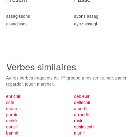
-
-
assag
issons
ayons assag
i
assag
issez
ayez assag
i
Verbes similaires
er
Autres verbes frequents du 1
groupe a reviser :
aimer
,
parler
,
regarder
,
jouer
,
marcher
.
enrichir
débleuir
cotir
défléchir
étourdir
amortir
garnir
arrondir
moisir
rosir
doucir
désinvestir
bannir
munir