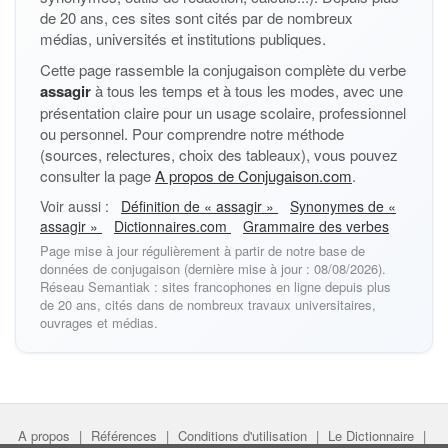
de 20 ans, ces sites sont cités par de nombreux
médias, universités et institutions publiques.
Cette page rassemble la conjugaison complète du verbe
assagir
à tous les temps et à tous les modes, avec une
présentation claire pour un usage scolaire, professionnel
ou personnel. Pour comprendre notre méthode
(sources, relectures, choix des tableaux), vous pouvez
consulter la page
A propos de Conjugaison.com
.
Voir aussi :
Définition de « assagir »
Synonymes de «
assagir »
Dictionnaires.com
Grammaire des verbes
Page mise à jour régulièrement à partir de notre base de
données de conjugaison (dernière mise à jour : 08/08/2026).
Réseau Semantiak : sites francophones en ligne depuis plus
de 20 ans, cités dans de nombreux travaux universitaires,
ouvrages et médias.
A propos
|
Références
|
Conditions d'utilisation
|
Le Dictionnaire
|