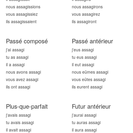
nous assag
issions
nous assag
irons
vous assag
issiez
vous assag
irez
ils assag
issaient
ils assag
iront
Passé composé
Passé antérieur
j'ai assag
i
j'eus assag
i
tu as assag
i
tu eus assag
i
il a assag
i
il eut assag
i
nous avons assag
i
nous eûmes assag
i
vous avez assag
i
vous eûtes assag
i
ils ont assag
i
ils eurent assag
i
Plus-que-parfait
Futur antérieur
j'avais assag
i
j'aurai assag
i
tu avais assag
i
tu auras assag
i
il avait assag
i
il aura assag
i