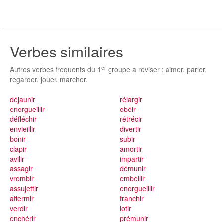
Verbes similaires
er
Autres verbes frequents du 1
groupe a reviser :
aimer
,
parler
,
regarder
,
jouer
,
marcher
.
déjaunir
rélargir
enorgueillir
obéir
défléchir
rétrécir
envieillir
divertir
bonir
subir
clapir
amortir
avilir
impartir
assagir
démunir
vrombir
embellir
assujettir
enorgueillir
affermir
franchir
verdir
lotir
enchérir
prémunir