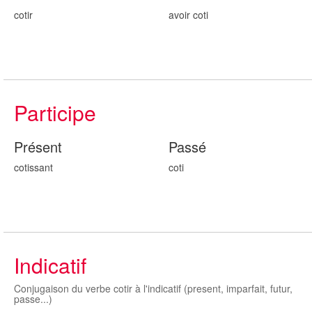
cotir
avoir cot
i
Participe
Présent
Passé
cot
issant
cot
i
Indicatif
Conjugaison du verbe cotir à l'indicatif (present, imparfait, futur,
passe...)