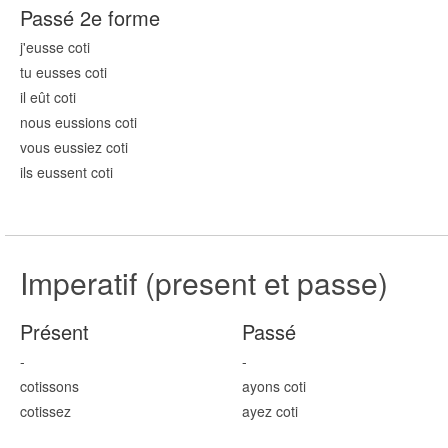
Passé 2e forme
j'eusse cot
i
tu eusses cot
i
il eût cot
i
nous eussions cot
i
vous eussiez cot
i
ils eussent cot
i
Imperatif (present et passe)
Présent
Passé
-
-
cot
issons
ayons cot
i
cot
issez
ayez cot
i