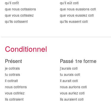
qu'il cot
ît
qu'il eût cot
i
que nous cot
issions
que nous eussions cot
i
que vous cot
issiez
que vous eussiez cot
i
qu'ils cot
issent
qu'ils eussent cot
i
Conditionnel
Présent
Passé 1re forme
je cot
irais
j'aurais cot
i
tu cot
irais
tu aurais cot
i
il cot
irait
il aurait cot
i
nous cot
irions
nous aurions cot
i
vous cot
iriez
vous auriez cot
i
ils cot
iraient
ils auraient cot
i