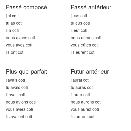
Passé composé
Passé antérieur
j'ai cot
i
j'eus cot
i
tu as cot
i
tu eus cot
i
il a cot
i
il eut cot
i
nous avons cot
i
nous eûmes cot
i
vous avez cot
i
vous eûtes cot
i
ils ont cot
i
ils eurent cot
i
Plus-que-parfait
Futur antérieur
j'avais cot
i
j'aurai cot
i
tu avais cot
i
tu auras cot
i
il avait cot
i
il aura cot
i
nous avions cot
i
nous aurons cot
i
vous aviez cot
i
vous aurez cot
i
ils avaient cot
i
ils auront cot
i