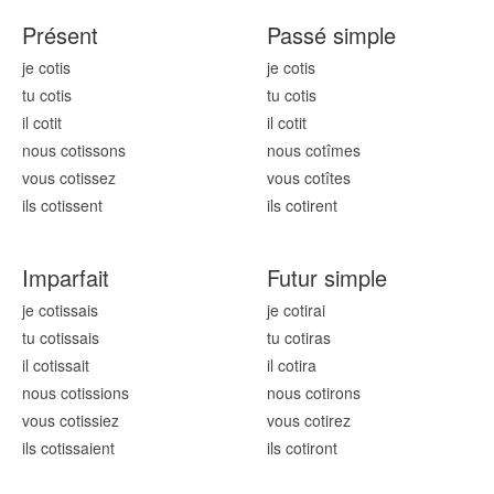
Présent
Passé simple
je cot
is
je cot
is
tu cot
is
tu cot
is
il cot
it
il cot
it
nous cot
issons
nous cot
îmes
vous cot
issez
vous cot
îtes
ils cot
issent
ils cot
irent
Imparfait
Futur simple
je cot
issais
je cot
irai
tu cot
issais
tu cot
iras
il cot
issait
il cot
ira
nous cot
issions
nous cot
irons
vous cot
issiez
vous cot
irez
ils cot
issaient
ils cot
iront