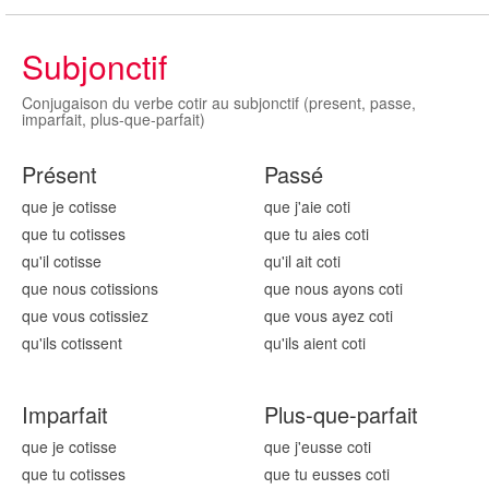
Subjonctif
Conjugaison du verbe cotir au subjonctif (present, passe,
imparfait, plus-que-parfait)
Présent
Passé
que je cot
isse
que j'aie cot
i
que tu cot
isses
que tu aies cot
i
qu'il cot
isse
qu'il ait cot
i
que nous cot
issions
que nous ayons cot
i
que vous cot
issiez
que vous ayez cot
i
qu'ils cot
issent
qu'ils aient cot
i
Imparfait
Plus-que-parfait
que je cot
isse
que j'eusse cot
i
que tu cot
isses
que tu eusses cot
i