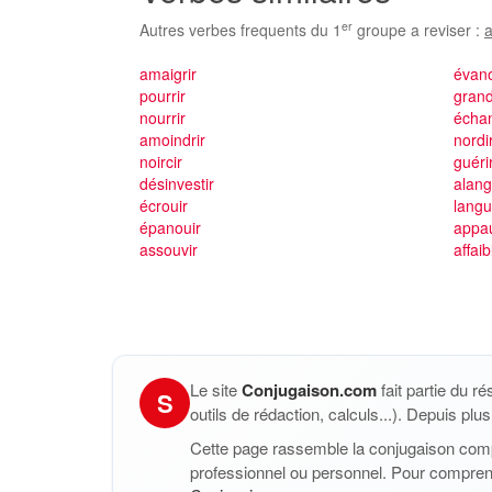
er
Autres verbes frequents du 1
groupe a reviser :
a
amaigrir
évano
pourrir
grand
nourrir
écha
amoindrir
nordi
noircir
guéri
désinvestir
alang
écrouir
langu
épanouir
appau
assouvir
affaib
Le site
Conjugaison.com
fait partie du r
S
outils de rédaction, calculs...). Depuis pl
Cette page rassemble la conjugaison com
professionnel ou personnel. Pour compren