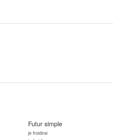
Futur simple
je froid
irai