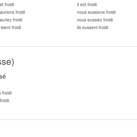
ait froid
i
il eût froid
i
aurions froid
i
nous eussions froid
i
auriez froid
i
vous eussiez froid
i
raient froid
i
ils eussent froid
i
sse)
sé
 froid
i
froid
i