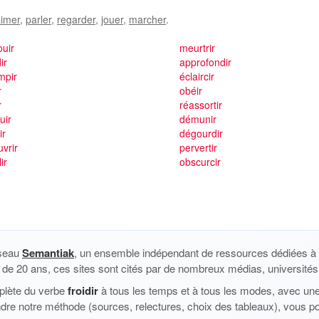
imer
,
parler
,
regarder
,
jouer
,
marcher
.
uir
meurtrir
ir
approfondir
mpir
éclaircir
r
obéir
r
réassortir
uir
démunir
ir
dégourdir
vrir
pervertir
lir
obscurcir
éseau
Semantiak
, un ensemble indépendant de ressources dédiées à l
us de 20 ans, ces sites sont cités par de nombreux médias, universités 
plète du verbe
froidir
à tous les temps et à tous les modes, avec une 
dre notre méthode (sources, relectures, choix des tableaux), vous p