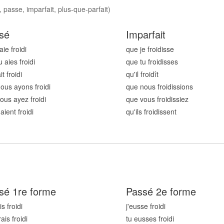
 passe, imparfait, plus-que-parfait)
sé
Imparfait
aie froid
i
que je froid
isse
u aies froid
i
que tu froid
isses
ait froid
i
qu'il froid
ît
ous ayons froid
i
que nous froid
issions
ous ayez froid
i
que vous froid
issiez
 aient froid
i
qu'ils froid
issent
sé 1re forme
Passé 2e forme
is froid
i
j'eusse froid
i
rais froid
i
tu eusses froid
i