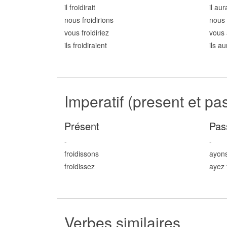
il froid
irait
il aur
nous froid
irions
nous 
vous froid
iriez
vous 
ils froid
iraient
ils au
Imperatif (present et pa
Présent
Pas
-
-
froid
issons
ayons
froid
issez
ayez 
Verbes similaires