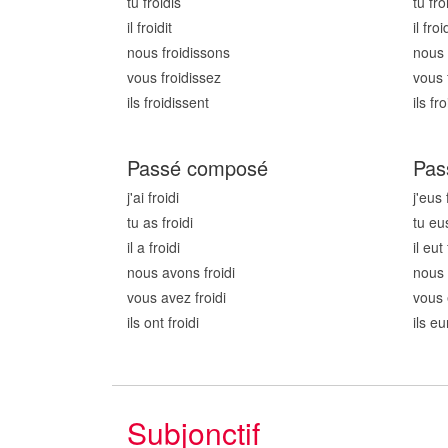
tu froid
is
tu fro
il froid
it
il froi
nous froid
issons
nous 
vous froid
issez
vous 
ils froid
issent
ils fr
Passé composé
Pas
j'ai froid
i
j'eus 
tu as froid
i
tu eu
il a froid
i
il eut
nous avons froid
i
nous 
vous avez froid
i
vous 
ils ont froid
i
ils eu
Subjonctif