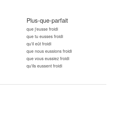
Plus-que-parfait
que j'eusse froid
i
que tu eusses froid
i
qu'il eût froid
i
que nous eussions froid
i
que vous eussiez froid
i
qu'ils eussent froid
i