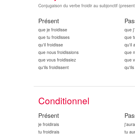
Conjugaison du verbe froidir au subjonctif (present,
Présent
Pas
que je froid
isse
que j'
que tu froid
isses
que t
qu'il froid
isse
qu'il 
que nous froid
issions
que n
que vous froid
issiez
que v
qu'ils froid
issent
qu'ils
Conditionnel
Présent
Pas
je froid
irais
j'aura
tu froid
irais
tu au