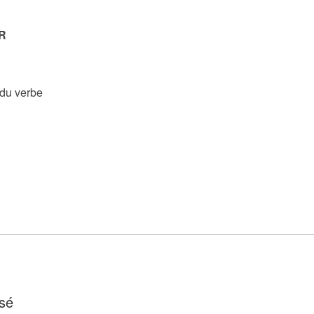
R
 du verbe
sé