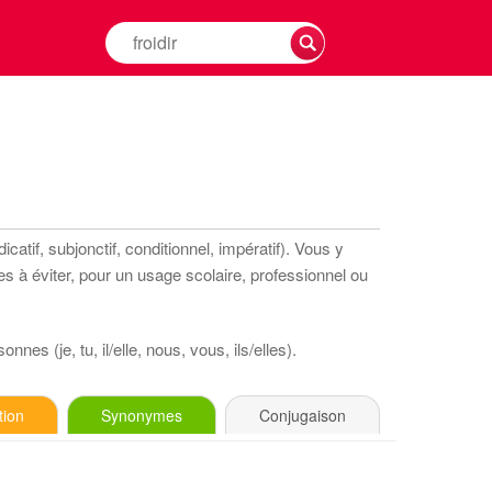
Rechercher
la
conjugaison
d'un
verbe
catif, subjonctif, conditionnel, impératif). Vous y
s à éviter, pour un usage scolaire, professionnel ou
nnes (je, tu, il/elle, nous, vous, ils/elles).
tion
Synonymes
Conjugaison