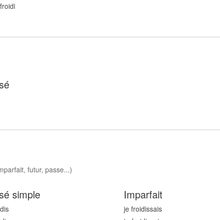
froid
i
sé
mparfait, futur, passe...)
sé simple
Imparfait
id
is
je froid
issais