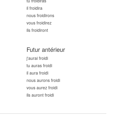
tu froid
iras
il froid
ira
nous froid
irons
vous froid
irez
ils froid
iront
Futur antérieur
j'aurai froid
i
tu auras froid
i
il aura froid
i
nous aurons froid
i
vous aurez froid
i
ils auront froid
i