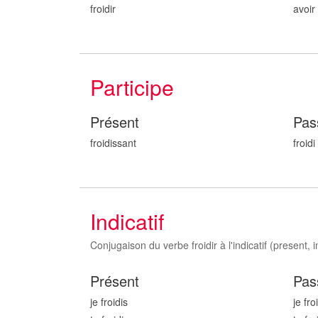
froidir
avoir 
Participe
Présent
Pas
froid
issant
froid
i
Indicatif
Conjugaison du verbe froidir à l'indicatif (present, i
Présent
Pas
je froid
is
je fro