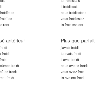
id
is
tu froid
issais
d
it
il froid
issait
froid
îmes
nous froid
issions
froid
îtes
vous froid
issiez
oid
irent
ils froid
issaient
sé antérieur
Plus-que-parfait
froid
i
j'avais froid
i
s froid
i
tu avais froid
i
 froid
i
il avait froid
i
eûmes froid
i
nous avions froid
i
eûtes froid
i
vous aviez froid
i
rent froid
i
ils avaient froid
i