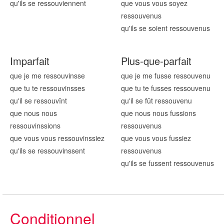
qu'ils se ressouv
iennent
que vous vous soyez
ressouv
enus
qu'ils se soient ressouv
enus
Imparfait
Plus-que-parfait
que je me ressouv
insse
que je me fusse ressouv
enu
que tu te ressouv
insses
que tu te fusses ressouv
enu
qu'il se ressouv
înt
qu'il se fût ressouv
enu
que nous nous
que nous nous fussions
ressouv
inssions
ressouv
enus
que vous vous ressouv
inssiez
que vous vous fussiez
qu'ils se ressouv
inssent
ressouv
enus
qu'ils se fussent ressouv
enus
Conditionnel