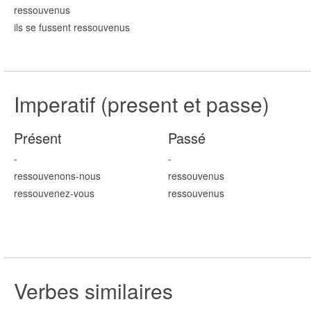
ressouv
enus
ils se fussent ressouv
enus
Imperatif (present et passe)
Présent
Passé
-
-
ressouv
enons
-nous
ressouv
enus
ressouv
enez
-vous
ressouv
enus
Verbes similaires