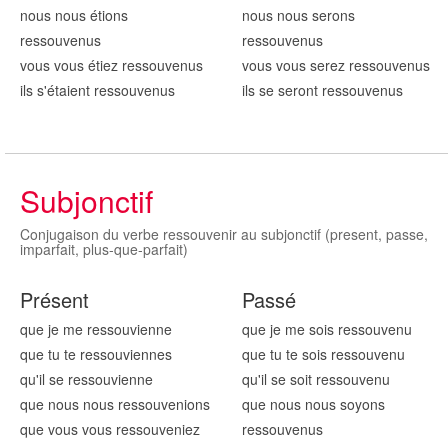
nous nous étions
nous nous serons
ressouv
enus
ressouv
enus
vous vous étiez ressouv
enus
vous vous serez ressouv
enus
ils s'étaient ressouv
enus
ils se seront ressouv
enus
Subjonctif
Conjugaison du verbe ressouvenir au subjonctif (present, passe,
imparfait, plus-que-parfait)
Présent
Passé
que je me ressouv
ienne
que je me sois ressouv
enu
que tu te ressouv
iennes
que tu te sois ressouv
enu
qu'il se ressouv
ienne
qu'il se soit ressouv
enu
que nous nous ressouv
enions
que nous nous soyons
que vous vous ressouv
eniez
ressouv
enus