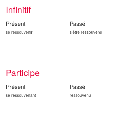
Infinitif
Présent
Passé
se ressouvenir
s'être ressouv
enu
Participe
Présent
Passé
se ressouv
enant
ressouv
enu