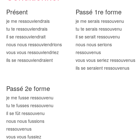
Présent
Passé 1re forme
je me ressouv
iendrais
je me serais ressouv
enu
tu te ressouv
iendrais
tu te serais ressouv
enu
il se ressouv
iendrait
il se serait ressouv
enu
nous nous ressouv
iendrions
nous nous serions
vous vous ressouv
iendriez
ressouv
enus
ils se ressouv
iendraient
vous vous seriez ressouv
enus
ils se seraient ressouv
enus
Passé 2e forme
je me fusse ressouv
enu
tu te fusses ressouv
enu
il se fût ressouv
enu
nous nous fussions
ressouv
enus
vous vous fussiez