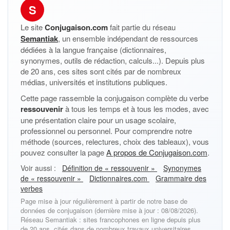
S
Le site
Conjugaison.com
fait partie du réseau
Semantiak
, un ensemble indépendant de ressources
dédiées à la langue française (dictionnaires,
synonymes, outils de rédaction, calculs...). Depuis plus
de 20 ans, ces sites sont cités par de nombreux
médias, universités et institutions publiques.
Cette page rassemble la conjugaison complète du verbe
ressouvenir
à tous les temps et à tous les modes, avec
une présentation claire pour un usage scolaire,
professionnel ou personnel. Pour comprendre notre
méthode (sources, relectures, choix des tableaux), vous
pouvez consulter la page
A propos de Conjugaison.com
.
Voir aussi :
Définition de « ressouvenir »
Synonymes
de « ressouvenir »
Dictionnaires.com
Grammaire des
verbes
Page mise à jour régulièrement à partir de notre base de
données de conjugaison (dernière mise à jour : 08/08/2026).
Réseau Semantiak : sites francophones en ligne depuis plus
de 20 ans, cités dans de nombreux travaux universitaires,