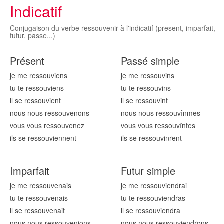
Indicatif
Conjugaison du verbe ressouvenir à l'indicatif (present, imparfait,
futur, passe...)
Présent
Passé simple
je me ressouv
iens
je me ressouv
ins
tu te ressouv
iens
tu te ressouv
ins
il se ressouv
ient
il se ressouv
int
nous nous ressouv
enons
nous nous ressouv
înmes
vous vous ressouv
enez
vous vous ressouv
întes
ils se ressouv
iennent
ils se ressouv
inrent
Imparfait
Futur simple
je me ressouv
enais
je me ressouv
iendrai
tu te ressouv
enais
tu te ressouv
iendras
il se ressouv
enait
il se ressouv
iendra
nous nous ressouv
enions
nous nous ressouv
iendrons