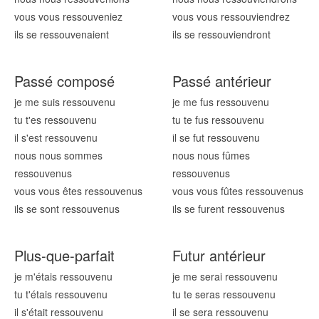
vous vous ressouv
eniez
vous vous ressouv
iendrez
ils se ressouv
enaient
ils se ressouv
iendront
Passé composé
Passé antérieur
je me suis ressouv
enu
je me fus ressouv
enu
tu t'es ressouv
enu
tu te fus ressouv
enu
il s'est ressouv
enu
il se fut ressouv
enu
nous nous sommes
nous nous fûmes
ressouv
enus
ressouv
enus
vous vous êtes ressouv
enus
vous vous fûtes ressouv
enus
ils se sont ressouv
enus
ils se furent ressouv
enus
Plus-que-parfait
Futur antérieur
je m'étais ressouv
enu
je me serai ressouv
enu
tu t'étais ressouv
enu
tu te seras ressouv
enu
il s'était ressouv
enu
il se sera ressouv
enu