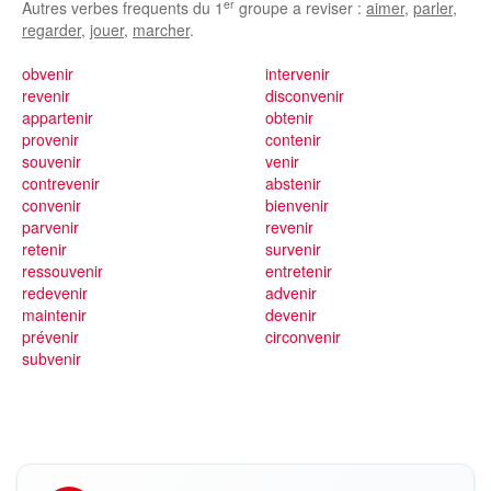
er
Autres verbes frequents du 1
groupe a reviser :
aimer
,
parler
,
regarder
,
jouer
,
marcher
.
obvenir
intervenir
revenir
disconvenir
appartenir
obtenir
provenir
contenir
souvenir
venir
contrevenir
abstenir
convenir
bienvenir
parvenir
revenir
retenir
survenir
ressouvenir
entretenir
redevenir
advenir
maintenir
devenir
prévenir
circonvenir
subvenir