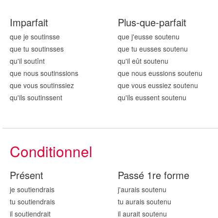
Imparfait
Plus-que-parfait
que je sout
insse
que j'eusse sout
enu
que tu sout
insses
que tu eusses sout
enu
qu'il sout
înt
qu'il eût sout
enu
que nous sout
inssions
que nous eussions sout
enu
que vous sout
inssiez
que vous eussiez sout
enu
qu'ils sout
inssent
qu'ils eussent sout
enu
Conditionnel
Présent
Passé 1re forme
je sout
iendrais
j'aurais sout
enu
tu sout
iendrais
tu aurais sout
enu
il sout
iendrait
il aurait sout
enu