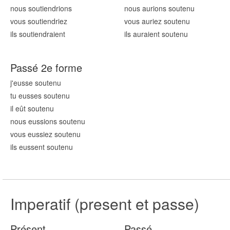
nous sout
iendrions
nous aurions sout
enu
vous sout
iendriez
vous auriez sout
enu
ils sout
iendraient
ils auraient sout
enu
Passé 2e forme
j'eusse sout
enu
tu eusses sout
enu
il eût sout
enu
nous eussions sout
enu
vous eussiez sout
enu
ils eussent sout
enu
Imperatif (present et passe)
Présent
Passé