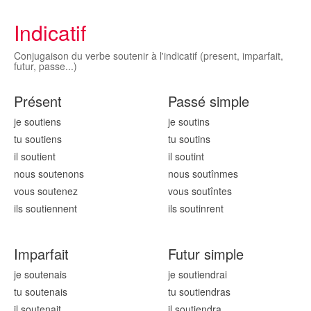
Indicatif
Conjugaison du verbe soutenir à l'indicatif (present, imparfait,
futur, passe...)
Présent
Passé simple
je sout
iens
je sout
ins
tu sout
iens
tu sout
ins
il sout
ient
il sout
int
nous sout
enons
nous sout
înmes
vous sout
enez
vous sout
întes
ils sout
iennent
ils sout
inrent
Imparfait
Futur simple
je sout
enais
je sout
iendrai
tu sout
enais
tu sout
iendras
il sout
enait
il sout
iendra