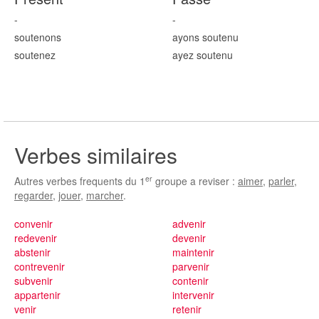
-
-
sout
enons
ayons sout
enu
sout
enez
ayez sout
enu
Verbes similaires
er
Autres verbes frequents du 1
groupe a reviser :
aimer
,
parler
,
regarder
,
jouer
,
marcher
.
convenir
advenir
redevenir
devenir
abstenir
maintenir
contrevenir
parvenir
subvenir
contenir
appartenir
intervenir
venir
retenir