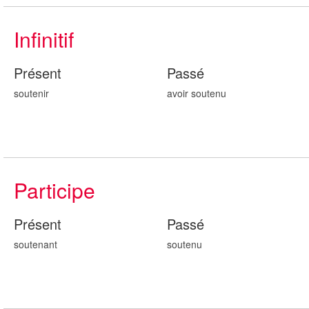
Infinitif
Présent
Passé
soutenir
avoir sout
enu
Participe
Présent
Passé
sout
enant
sout
enu