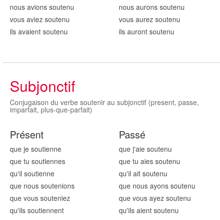
nous avions sout
enu
nous aurons sout
enu
vous aviez sout
enu
vous aurez sout
enu
ils avaient sout
enu
ils auront sout
enu
Subjonctif
Conjugaison du verbe soutenir au subjonctif (present, passe,
imparfait, plus-que-parfait)
Présent
Passé
que je sout
ienne
que j'aie sout
enu
que tu sout
iennes
que tu aies sout
enu
qu'il sout
ienne
qu'il ait sout
enu
que nous sout
enions
que nous ayons sout
enu
que vous sout
eniez
que vous ayez sout
enu
qu'ils sout
iennent
qu'ils aient sout
enu