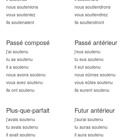
nous sout
enions
nous sout
iendrons
vous sout
eniez
vous sout
iendrez
ils sout
enaient
ils sout
iendront
Passé composé
Passé antérieur
j'ai sout
enu
j'eus sout
enu
tu as sout
enu
tu eus sout
enu
il a sout
enu
il eut sout
enu
nous avons sout
enu
nous eûmes sout
enu
vous avez sout
enu
vous eûtes sout
enu
ils ont sout
enu
ils eurent sout
enu
Plus-que-parfait
Futur antérieur
j'avais sout
enu
j'aurai sout
enu
tu avais sout
enu
tu auras sout
enu
il avait sout
enu
il aura sout
enu