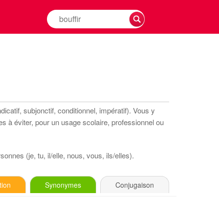
Rechercher
la
conjugaison
d'un
verbe
catif, subjonctif, conditionnel, impératif). Vous y
s à éviter, pour un usage scolaire, professionnel ou
nnes (je, tu, il/elle, nous, vous, ils/elles).
tion
Synonymes
Conjugaison