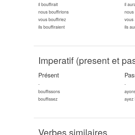
il bouff
irait
il aur
nous bouff
irions
nous 
vous bouff
iriez
vous 
ils bouff
iraient
ils a
Imperatif (present et pa
Présent
Pas
-
-
bouff
issons
ayon
bouff
issez
ayez 
Verbes similaires