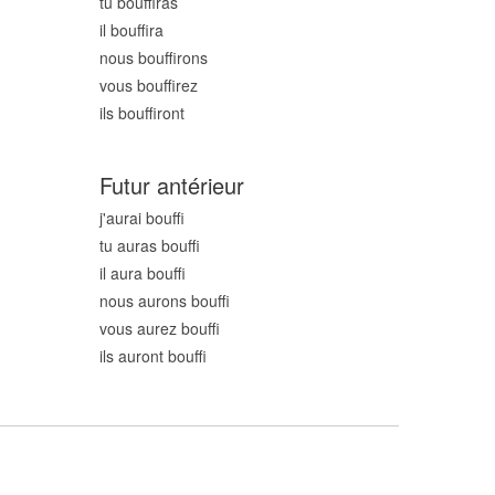
tu bouff
iras
il bouff
ira
nous bouff
irons
vous bouff
irez
ils bouff
iront
Futur antérieur
j'aurai bouff
tu auras bouff
il aura bouff
nous aurons bouff
vous aurez bouff
ils auront bouff