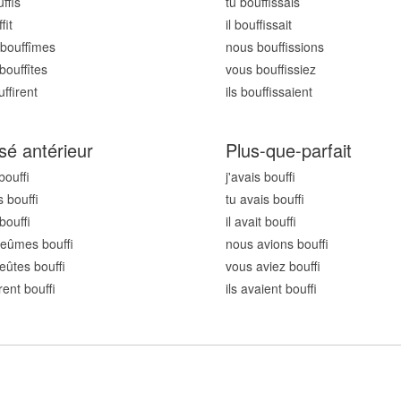
uff
is
tu bouff
issais
ff
it
il bouff
issait
bouff
îmes
nous bouff
issions
bouff
îtes
vous bouff
issiez
uff
irent
ils bouff
issaient
sé antérieur
Plus-que-parfait
 bouff
j'avais bouff
s bouff
tu avais bouff
 bouff
il avait bouff
 eûmes bouff
nous avions bouff
eûtes bouff
vous aviez bouff
urent bouff
ils avaient bouff