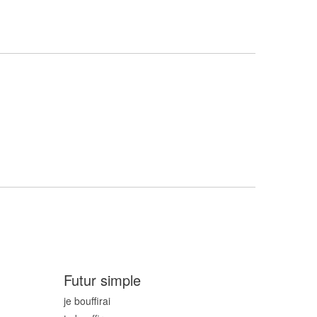
Futur simple
je bouff
irai