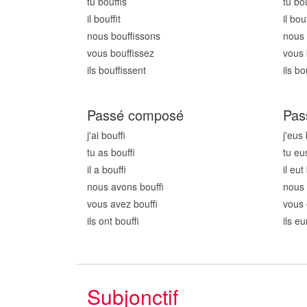
tu bouff
is
tu bo
il bouff
it
il bou
nous bouff
issons
nous 
vous bouff
issez
vous 
ils bouff
issent
ils bo
Passé composé
Pas
j'ai bouff
j'eus
tu as bouff
tu eu
il a bouff
il eut
nous avons bouff
nous
vous avez bouff
vous 
ils ont bouff
ils e
Subjonctif