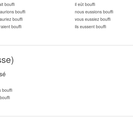
ait bouff
il eût bouff
aurions bouff
nous eussions bouff
auriez bouff
vous eussiez bouff
uraient bouff
ils eussent bouff
sse)
sé
s bouff
bouff