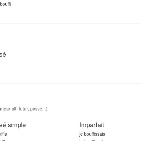
 bouff
sé
f
mparfait, futur, passe...)
sé simple
Imparfait
uff
is
je bouff
issais