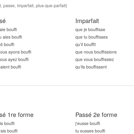
, passe, imparfait, plus-que-parfait)
sé
Imparfait
'aie bouff
que je bouff
isse
u aies bouff
que tu bouff
isses
ait bouff
qu'il bouff
ît
nous ayons bouff
que nous bouff
issions
ous ayez bouff
que vous bouff
issiez
s aient bouff
qu'ils bouff
issent
sé 1re forme
Passé 2e forme
ais bouff
j'eusse bouff
rais bouff
tu eusses bouff