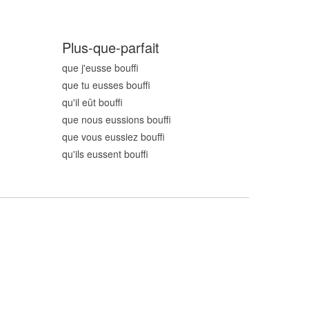
Plus-que-parfait
que j'eusse bouff
que tu eusses bouff
qu'il eût bouff
que nous eussions bouff
que vous eussiez bouff
qu'ils eussent bouff