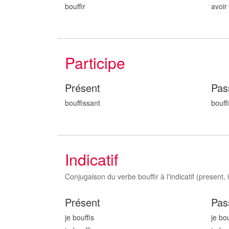
bouffir
avoir
Participe
Présent
Pas
bouff
issant
bouf
Indicatif
Conjugaison du verbe bouffir à l'indicatif (present, i
Présent
Pas
je bouff
is
je bo