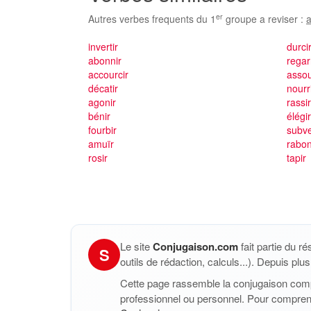
er
Autres verbes frequents du 1
groupe a reviser :
a
invertir
durci
abonnir
regar
accourcir
assou
décatir
nourr
agonir
rassi
bénir
élégi
fourbir
subve
amuïr
rabon
rosir
tapir
Le site
Conjugaison.com
fait partie du r
S
outils de rédaction, calculs...). Depuis pl
Cette page rassemble la conjugaison com
professionnel ou personnel. Pour compren