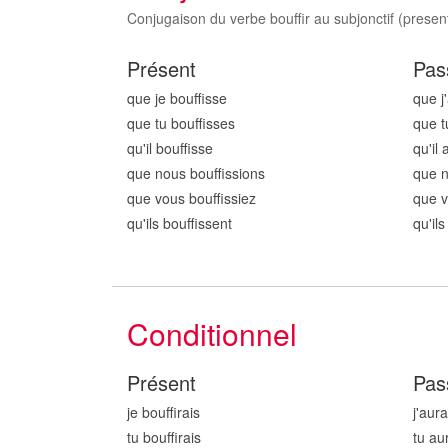
Conjugaison du verbe bouffir au subjonctif (present
Présent
Pas
que je bouff
isse
que j
que tu bouff
isses
que t
qu'il bouff
isse
qu'il 
que nous bouff
issions
que 
que vous bouff
issiez
que v
qu'ils bouff
issent
qu'il
Conditionnel
Présent
Pas
je bouff
irais
j'aur
tu bouff
irais
tu au