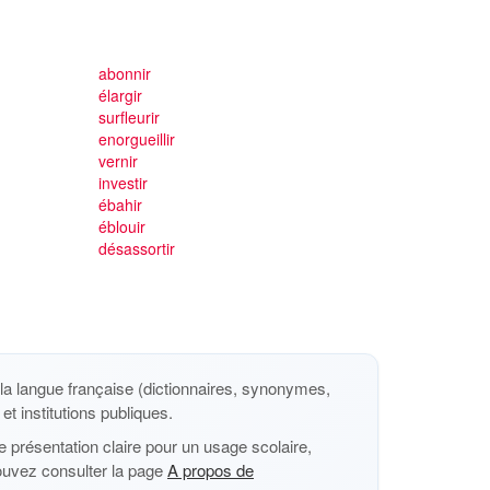
abonnir
élargir
surfleurir
enorgueillir
vernir
investir
ébahir
éblouir
désassortir
a langue française (dictionnaires, synonymes,
et institutions publiques.
 présentation claire pour un usage scolaire,
ouvez consulter la page
A propos de