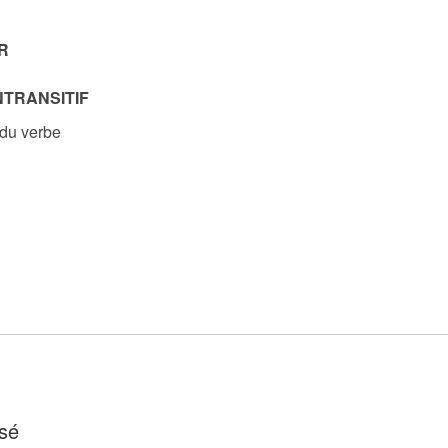
R
NTRANSITIF
 du verbe
sé