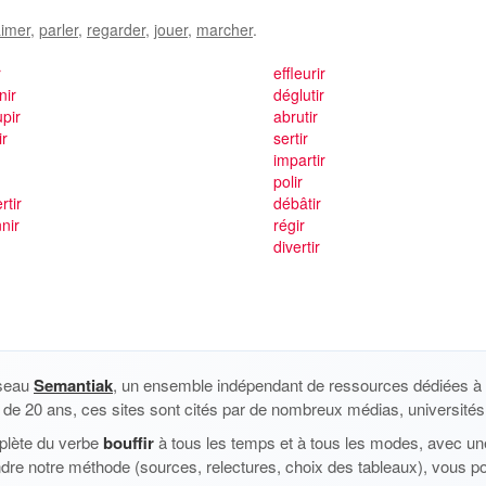
imer
,
parler
,
regarder
,
jouer
,
marcher
.
r
effleurir
nir
déglutir
pir
abrutir
ir
sertir
r
impartir
r
polir
rtir
débâtir
nir
régir
divertir
éseau
Semantiak
, un ensemble indépendant de ressources dédiées à l
us de 20 ans, ces sites sont cités par de nombreux médias, universités 
plète du verbe
bouffir
à tous les temps et à tous les modes, avec une
dre notre méthode (sources, relectures, choix des tableaux), vous p