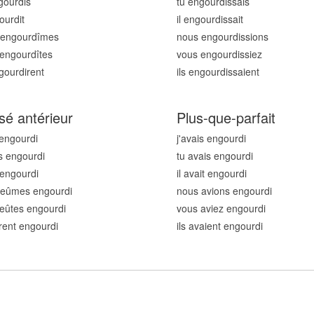
gourd
is
tu engourd
issais
gourd
it
il engourd
issait
 engourd
îmes
nous engourd
issions
 engourd
îtes
vous engourd
issiez
ngourd
irent
ils engourd
issaient
sé antérieur
Plus-que-parfait
 engourd
i
j'avais engourd
i
s engourd
i
tu avais engourd
i
t engourd
i
il avait engourd
i
 eûmes engourd
i
nous avions engourd
i
 eûtes engourd
i
vous aviez engourd
i
urent engourd
i
ils avaient engourd
i