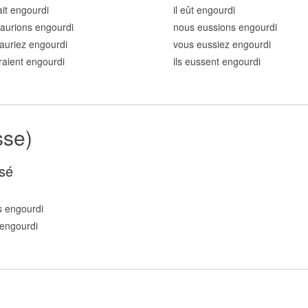
rait engourd
i
il eût engourd
i
aurions engourd
i
nous eussions engourd
i
auriez engourd
i
vous eussiez engourd
i
uraient engourd
i
ils eussent engourd
i
sse)
sé
s engourd
i
 engourd
i