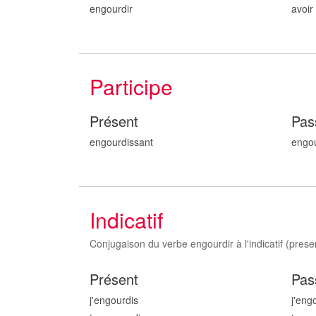
engourdir
avoir
Participe
Présent
Pas
engourd
issant
engo
Indicatif
Conjugaison du verbe engourdir à l'indicatif (present
Présent
Pas
j'engourd
is
j'eng