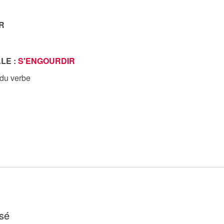
R
LE :
S'ENGOURDIR
 du verbe
sé