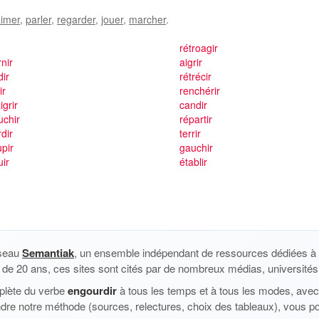
imer
,
parler
,
regarder
,
jouer
,
marcher
.
r
rétroagir
nir
aigrir
ir
rétrécir
ir
renchérir
grir
candir
uchir
répartir
dir
terrir
pir
gauchir
uir
établir
éseau
Semantiak
, un ensemble indépendant de ressources dédiées à l
us de 20 ans, ces sites sont cités par de nombreux médias, universités 
plète du verbe
engourdir
à tous les temps et à tous les modes, avec 
dre notre méthode (sources, relectures, choix des tableaux), vous p